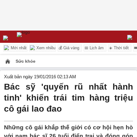
Mới nhất
Xem nhiều
💰 Giá vàng
📅 Lịch âm
☀️ Thời tiết

Sức khỏe
Xuất bản ngày 19/01/2016 02:13 AM
Bác sỹ 'quyến rũ nhất hành
tinh' khiến trái tim hàng triệu
cô gái lao đao
Những cô gái khắp thế giới có cơ hội hẹn hò
với nam bác sĩ 26 tuổi điển trai và đóng góp