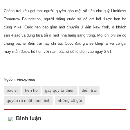
Chàng trai kêu gọi mọi người quyên góp một số tiền cho quỹ Limitless
Tomorrow Foundation, người thắng cuộc sẽ có cơ hội được hẹn hò
cùng Mike. Cuộc hẹn bao gồm một chuyến đi đến New York, ở khách
sạn 4 sao và dùng bữa tối ở một nhà hàng sang trọng. Mọi chi phí sẽ do
chàng
bác sĩ điển trai
này chi trả. Cuộc đấu giá sẽ khép lại và cô gái
may mắn được hò hẹn với nam bác sĩ sẽ lộ diện vào ngày 27/1.
Nguồn:
vnexpress
bác sĩ
hẹn hò
gây quỹ từ thiện
điển trai
quyến rũ nhất hành tinh
những cô gái
Bình luận