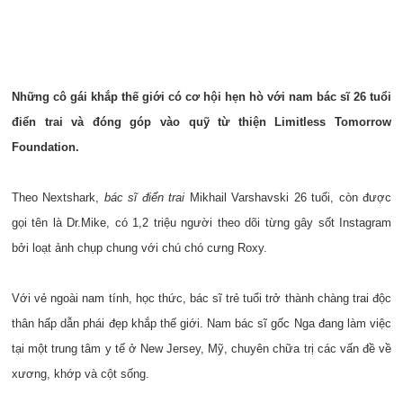
Những cô gái khắp thế giới có cơ hội hẹn hò với nam bác sĩ 26 tuổi
điển trai và đóng góp vào quỹ từ thiện Limitless Tomorrow
Foundation.
Theo Nextshark,
bác sĩ điển trai
Mikhail Varshavski 26 tuổi, còn được
gọi tên là Dr.Mike, có 1,2 triệu người theo dõi từng gây sốt Instagram
bởi loạt ảnh chụp chung với chú chó cưng Roxy.
Với vẻ ngoài nam tính, học thức, bác sĩ trẻ tuổi trở thành chàng trai độc
thân hấp dẫn phái đẹp khắp thế giới. Nam bác sĩ gốc Nga đang làm việc
tại một trung tâm y tế ở New Jersey, Mỹ, chuyên chữa trị các vấn đề về
xương, khớp và cột sống.