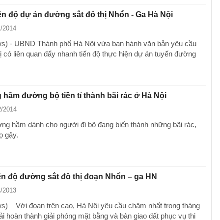
iến độ dự án đường sắt đô thị Nhổn - Ga Hà Nội
1/2014
s) - UBND Thành phố Hà Nội vừa ban hành văn bản yêu cầu
ị có liên quan đẩy nhanh tiến độ thực hiện dự án tuyến đường
 hầm đường bộ tiền tỉ thành bãi rác ở Hà Nội
2/2014
ng hầm dành cho người đi bộ đang biến thành những bãi rác,
ọ gậy.
iến độ đường sắt đô thị đoạn Nhổn – ga HN
4/2013
) – Với đoạn trên cao, Hà Nội yêu cầu chậm nhất trong tháng
ải hoàn thành giải phóng mặt bằng và bàn giao đất phục vụ thi