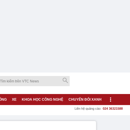
ỐNG
XE
KHOA HỌC CÔNG NGHỆ
CHUYỂN ĐỔI XANH
Liên hệ quảng cáo:
024 36321588