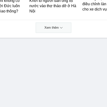
khi không có
Khởi tố người đàn ông xịt
điều chỉnh là
ời Đức luôn
nước vào thợ tháo dỡ ở Hà
cho xe dịch vụ
giao thông?
Nội
Xem thêm