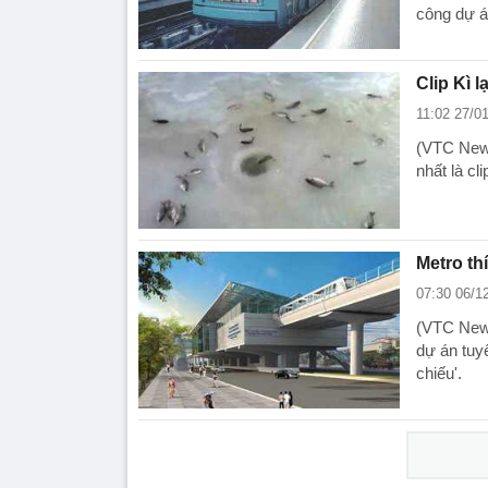
công dự á
Clip Kì l
11:02 27/0
(VTC News)
nhất là cl
Metro th
07:30 06/1
(VTC News
dự án tuy
chiếu'.