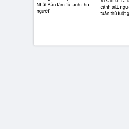
Vì sao kể cả 
Nhật Bản làm 'tủ lạnh cho
cảnh sát, ngư
người'
tuân thủ luật 