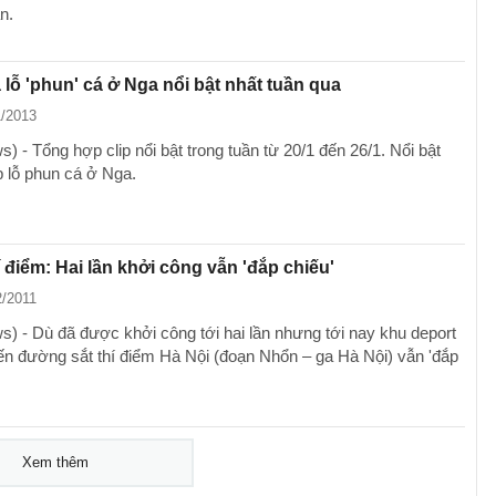
n.
ạ lỗ 'phun' cá ở Nga nổi bật nhất tuần qua
1/2013
 - Tổng hợp clip nổi bật trong tuần từ 20/1 đến 26/1. Nổi bật
ip lỗ phun cá ở Nga.
í điểm: Hai lần khởi công vẫn 'đắp chiếu'
2/2011
) - Dù đã được khởi công tới hai lần nhưng tới nay khu deport
ến đường sắt thí điểm Hà Nội (đoạn Nhổn – ga Hà Nội) vẫn 'đắp
Xem thêm