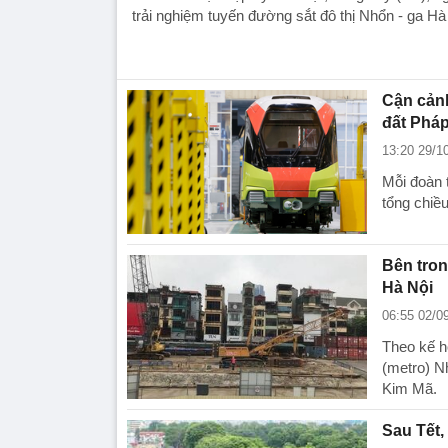
trải nghiệm tuyến đường sắt đô thị Nhổn - ga Hà
Cận cảnh
đất Phá
13:20 29/1
Mỗi đoàn 
tổng chiề
Bên tron
Hà Nội
06:55 02/0
Theo kế h
(metro) N
Kim Mã.
Sau Tết,