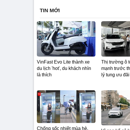
TIN MỚI
VinFast Evo Lite thành xe
Thị trường ô 
du lịch 'hot', du khách nhìn
mạnh trước t
là thích
lý tung ưu đã
Chống sốc nhiệt mùa hè,