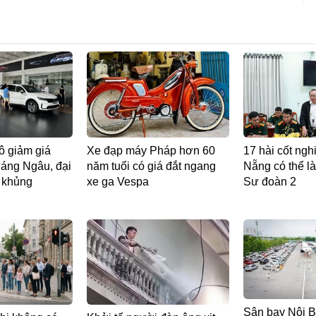
tô giảm giá
Xe đạp máy Pháp hơn 60
17 hài cốt nghi
háng Ngâu, đại
năm tuổi có giá đắt ngang
Nẵng có thể là
i khủng
xe ga Vespa
Sư đoàn 2
Sân bay Nội B