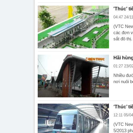
'Thúc' t
04:47 24/1
(VTC New
các đơn v
sắt đô thị.
Hãi hùng
01:27 23/0
Nhiều đườ
nơi nuôi b
‘Thúc’ t
12:11 05/0
(VTC News
5/2013 ph