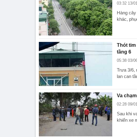
03:32 13/0
Hàng cây 
khác, phụ
Thót tim
tầng 6
05:38 03/0
Trưa 3/6,
lan can t
Va chạm 
02:28 09/0
Sau khi v
khiển xe 