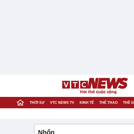
THỜI SỰ
VTC NEWS TV
KINH TẾ
THỂ THAO
THẾ G
Nhổn