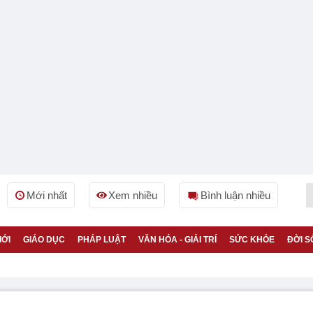
Mới nhất
Xem nhiều
Bình luận nhiều
IỚI
GIÁO DỤC
PHÁP LUẬT
VĂN HÓA - GIẢI TRÍ
SỨC KHỎE
ĐỜI S