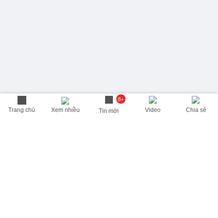
8+
Trang chủ
Xem nhiều
Video
Chia sẻ
Tin mới