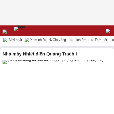
Mới nhất
Xem nhiều
💰 Giá vàng
📅 Lịch âm
☀️ Thời tiết

Nhà máy Nhiệt điện Quảng Trạch I