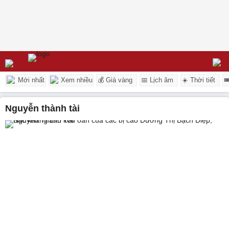
Mới nhất
Xem nhiều
💰 Giá vàng
📅 Lịch âm
☀️ Thời tiết

nguyễn thành tài