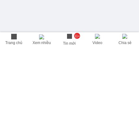
11+
Trang chủ
Xem nhiều
Video
Chia sẻ
Tin mới
THÔNG TIN HỮU ÍCH