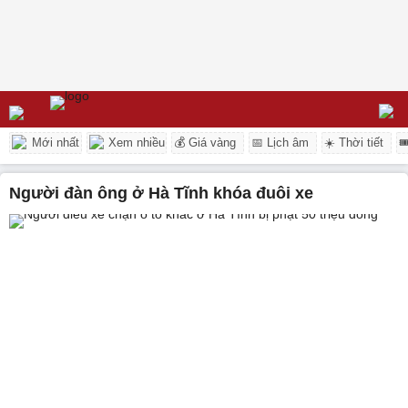
Mới nhất
Xem nhiều
💰 Giá vàng
📅 Lịch âm
☀️ Thời tiết

người đàn ông ở Hà Tĩnh khóa đuôi xe