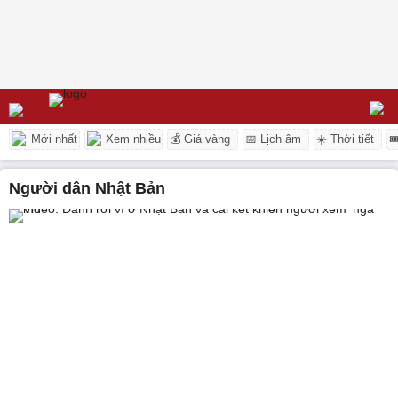
Mới nhất
Xem nhiều
💰 Giá vàng
📅 Lịch âm
☀️ Thời tiết

người dân Nhật Bản