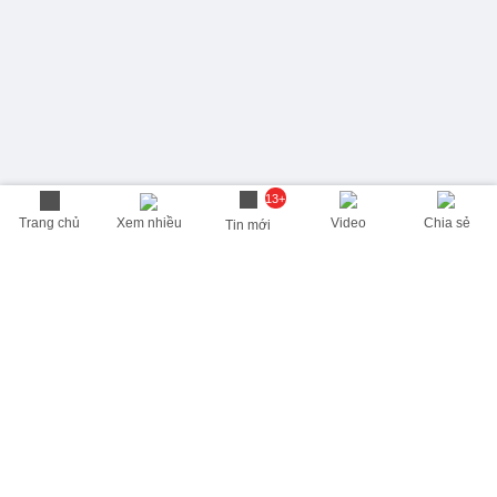
13+
Trang chủ
Xem nhiều
Video
Chia sẻ
Tin mới