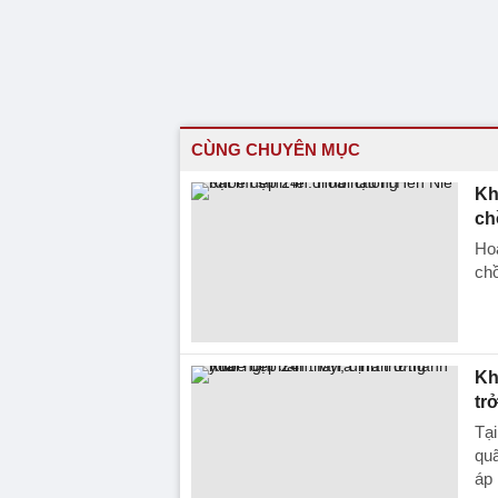
CÙNG CHUYÊN MỤC
Kh
ch
Hoa
chồ
Kh
tr
Tại
quã
áp 