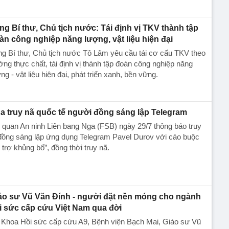
ng Bí thư, Chủ tịch nước: Tái định vị TKV thành tập
àn công nghiệp năng lượng, vật liệu hiện đại
g Bí thư, Chủ tịch nước Tô Lâm yêu cầu tái cơ cấu TKV theo
ng thực chất, tái định vị thành tập đoàn công nghiệp năng
ng - vật liệu hiện đại, phát triển xanh, bền vững.
a truy nã quốc tế người đồng sáng lập Telegram
quan An ninh Liên bang Nga (FSB) ngày 29/7 thông báo truy
đồng sáng lập ứng dụng Telegram Pavel Durov với cáo buộc
 trợ khủng bố”, đồng thời truy nã.
áo sư Vũ Văn Đính - người đặt nền móng cho ngành
i sức cấp cứu Việt Nam qua đời
 Khoa Hồi sức cấp cứu A9, Bệnh viện Bạch Mai, Giáo sư Vũ