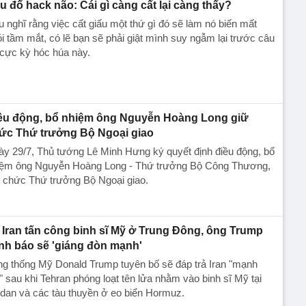
u đố hack não: Cái gì càng cất lại càng thấy?
 nghĩ rằng việc cất giấu một thứ gì đó sẽ làm nó biến mất
i tầm mắt, có lẽ bạn sẽ phải giật mình suy ngẫm lại trước câu
cực kỳ hóc húa này.
ều động, bổ nhiệm ông Nguyễn Hoàng Long giữ
ức Thứ trưởng Bộ Ngoại giao
y 29/7, Thủ tướng Lê Minh Hưng ký quyết định điều động, bổ
iệm ông Nguyễn Hoàng Long - Thứ trưởng Bộ Công Thương,
 chức Thứ trưởng Bộ Ngoại giao.
Iran tấn công binh sĩ Mỹ ở Trung Đông, ông Trump
nh báo sẽ 'giáng đòn mạnh'
g thống Mỹ Donald Trump tuyên bố sẽ đáp trả Iran "mạnh
" sau khi Tehran phóng loạt tên lửa nhằm vào binh sĩ Mỹ tại
dan và các tàu thuyền ở eo biển Hormuz.