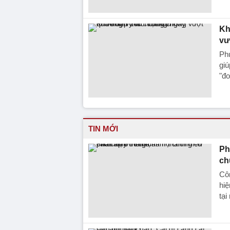
Kh
vư
Ph
giú
"đo
TIN MỚI
Ph
ch
Côn
hiệ
tại