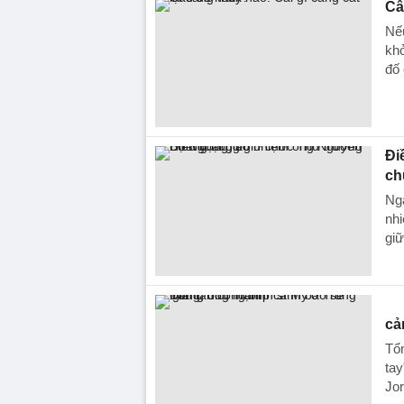
Câ
Nếu
khỏ
đố 
Đi
ch
Ngà
nh
giữ
cả
Tổn
tay
Jor