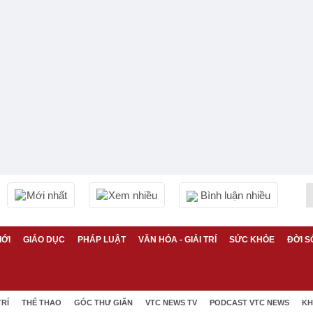
Mới nhất
Xem nhiều
Bình luận nhiều
IỚI
GIÁO DỤC
PHÁP LUẬT
VĂN HÓA - GIẢI TRÍ
SỨC KHỎE
ĐỜI S
TRÍ
THỂ THAO
GÓC THƯ GIÃN
VTC NEWS TV
PODCAST VTC NEWS
KH