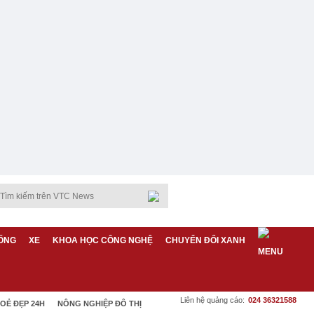
ỐNG
XE
KHOA HỌC CÔNG NGHỆ
CHUYỂN ĐỔI XANH
Liên hệ quảng cáo:
024 36321588
OẺ ĐẸP 24H
NÔNG NGHIỆP ĐÔ THỊ