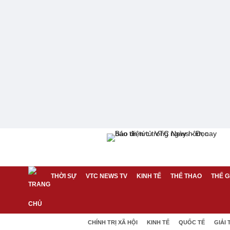
THỜI SỰ
VTC NEWS TV
KINH TẾ
THỂ THAO
THẾ G
CHÍNH TRỊ XÃ HỘI
KINH TẾ
QUỐC TẾ
GIẢI 