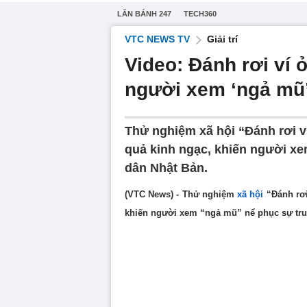
LĂN BÁNH 247
TECH360
VTC NEWS TV
Giải trí
Video: Đánh rơi ví 
người xem ‘ngả mũ
Thử nghiệm xã hội “Đánh rơi ví
quả kinh ngạc, khiến người x
dân Nhật Bản.
(VTC News) - Thử nghiệm
xã hội
“Đánh rơi
khiến người xem “ngả mũ” nể phục sự tr