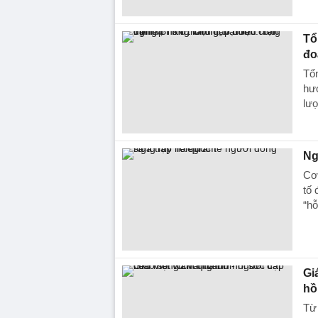
Tổ
đo
Tổn
hướ
lượ
Ng
Cơ 
tố 
“hỗ
Gi
hồ
Từ