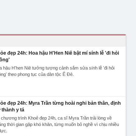
ỏe đẹp 24h: Hoa hậu H'Hen Niê bật mí sính lễ 'đi hỏi
ồng'
 hậu H'hen Niê tưởng tượng cảnh sắm sửa sính lễ 'đi hỏi
ng' theo phong tục của dân tộc Ê Đê.
ỏe đẹp 24h: Myra Trần từng hoài nghi bản thân, định
ở thành y tá
 chương trình Khoẻ đẹp 24h, ca sĩ Myra Trần trải lòng về
ng thời gian gặp khó khăn, từng muốn bỏ nghề vì chịu nhiều
lực.