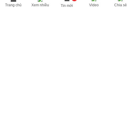
Trang chủ
Xem nhiều
Video
Chia sẻ
Tin mới
THÔNG TIN HỮU ÍCH
Cập nhật nhanh các thông tin được quan tâm mỗi ngày
Lịch âm hôm nay
Dự báo thời tiết hôm nay