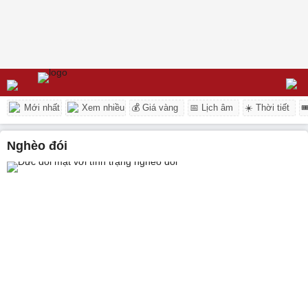
Mới nhất
Xem nhiều
💰 Giá vàng
📅 Lịch âm
☀️ Thời tiết

Nghèo đói