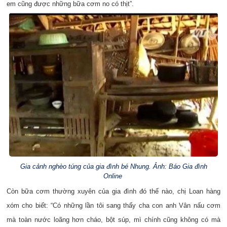
em cũng được những bữa cơm no có thịt”.
Gia cảnh nghèo túng của gia đình bé Nhung. Ảnh: Báo Gia đình
Online
Còn bữa cơm thường xuyên của gia đình đó thế nào, chị Loan hàng
xóm cho biết: “Có những lần tôi sang thấy cha con anh Vân nấu cơm
mà toàn nước loãng hơn cháo, bột súp, mì chính cũng không có mà