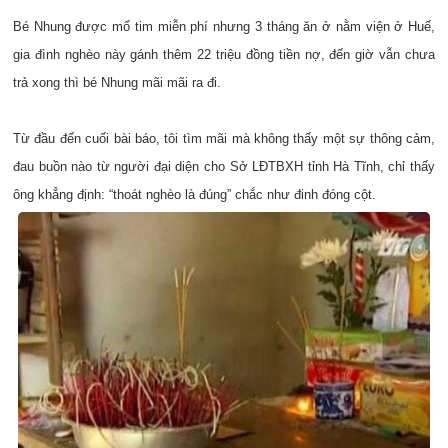
Bé Nhung được mổ tim miễn phí nhưng 3 tháng ăn ở nằm viện ở Huế,
gia đình nghèo này gánh thêm 22 triệu đồng tiền nợ, đến giờ vẫn chưa
trả xong thì bé Nhung mãi mãi ra đi.
Từ đầu đến cuối bài báo, tôi tìm mãi mà không thấy một sự thông cảm,
đau buồn nào từ người đại diện cho Sở LĐTBXH tỉnh Hà Tĩnh, chỉ thấy
ông khẳng định: “thoát nghèo là đúng” chắc như đinh đóng cột.