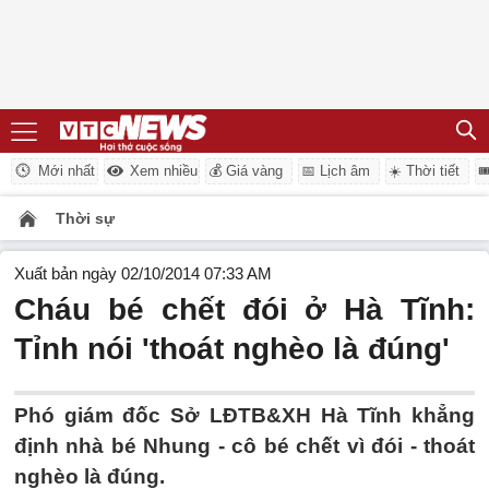
Mới nhất
Xem nhiều
💰 Giá vàng
📅 Lịch âm
☀️ Thời tiết

Thời sự
Xuất bản ngày 02/10/2014 07:33 AM
Cháu bé chết đói ở Hà Tĩnh:
Tỉnh nói 'thoát nghèo là đúng'
Phó giám đốc Sở LĐTB&XH Hà Tĩnh khẳng
định nhà bé Nhung - cô bé chết vì đói - thoát
nghèo là đúng.