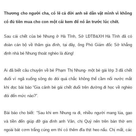
Thương cho người cha, có lẽ cả đời anh sẽ dằn vặt mình vì không
có đủ tiền mua cho con một cái kem để nó ăn trước lúc chết.
Sau cái chết của bé Nhung ở Hà Tĩnh, Sở LĐTB&XH Hà Tĩnh đã có
đoàn cán bộ về thăm gia đình, tại đây, ông Phó Giám đốc Sở khẳng
định nhà bé Nhung thoát nghèo là đúng!
Ai đã biết câu chuyện về bé Phạm Thị Nhung- một bé gái lớp 3 đã chết
đuối vì ngã xuống sông do đói quá chắc không thể cầm nổi nước mắt
khi đọc bài báo “Gia cảnh bé gái chết đuối trên đường đi học về nghèo
đói đến mức nào?”.
Bài báo cho biết: “Sau khi em Nhung ra đi, nhiều người mang lúa, gạo
và tiền đến giúp đỡ gia đình anh Vân, chị Quý nên trên bàn thờ em
ngoài bát cơm trắng cúng em thì có thêm đĩa thịt heo nấu. Chị mất, các