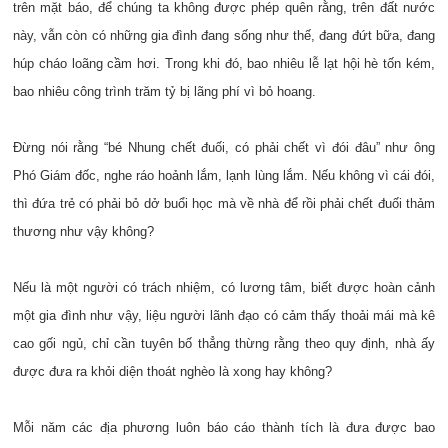
trên mặt báo, để chúng ta không được phép quên rằng, trên đất nước
này, vẫn còn có những gia đình đang sống như thế, đang đứt bữa, đang
húp cháo loãng cầm hơi. Trong khi đó, bao nhiêu lễ lạt hội hè tốn kém,
bao nhiêu công trình trăm tỷ bị lãng phí vì bỏ hoang.
Đừng nói rằng “bé Nhung chết đuối, có phải chết vì đói đâu” như ông
Phó Giám đốc, nghe ráo hoảnh lắm, lạnh lùng lắm. Nếu không vì cái đói,
thì đứa trẻ có phải bỏ dở buổi học mà về nhà để rồi phải chết đuối thảm
thương như vậy không?
Nếu là một người có trách nhiệm, có lương tâm, biết được hoàn cảnh
một gia đình như vậy, liệu người lãnh đạo có cảm thấy thoải mái mà kê
cao gối ngủ, chỉ cần tuyên bố thẳng thừng rằng theo quy định, nhà ấy
được đưa ra khỏi diện thoát nghèo là xong hay không?
Mỗi năm các địa phương luôn báo cáo thành tích là đưa được bao