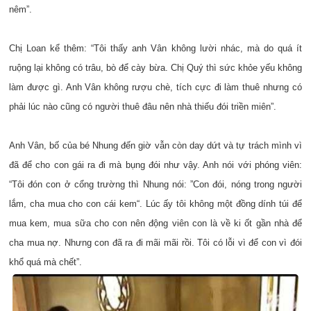
nêm”.
Chị Loan kể thêm: “Tôi thấy anh Vân không lười nhác, mà do quá ít
ruộng lại không có trâu, bò để cày bừa. Chị Quý thì sức khỏe yếu không
làm được gì. Anh Vân không rượu chè, tích cực đi làm thuê nhưng có
phải lúc nào cũng có người thuê đâu nên nhà thiếu đói triền miên”.
Anh Vân, bố của bé Nhung đến giờ vẫn còn day dứt và tự trách mình vì
đã để cho con gái ra đi mà bụng đói như vậy. Anh nói với phóng viên:
“Tôi đón con ở cổng trường thì Nhung nói: ”Con đói, nóng trong người
lắm, cha mua cho con cái kem“. Lúc ấy tôi không một đồng dính túi để
mua kem, mua sữa cho con nên động viên con là về ki ốt gần nhà để
cha mua nợ. Nhưng con đã ra đi mãi mãi rồi. Tôi có lỗi vì để con vì đói
khổ quá mà chết”.