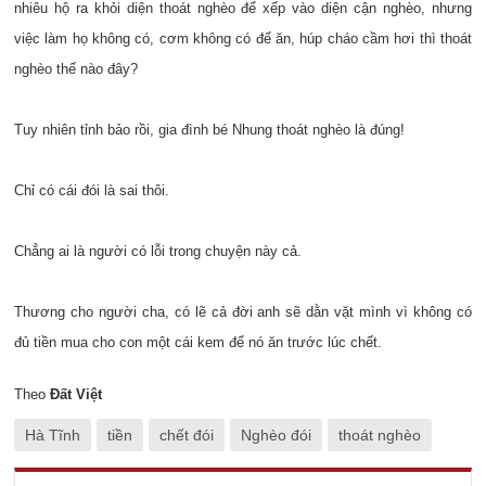
nhiêu hộ ra khỏi diện thoát nghèo để xếp vào diện cận nghèo, nhưng
việc làm họ không có, cơm không có để ăn, húp cháo cầm hơi thì thoát
nghèo thế nào đây?
Tuy nhiên tỉnh bảo rồi, gia đình bé Nhung thoát nghèo là đúng!
Chỉ có cái đói là sai thôi.
Chẳng ai là người có lỗi trong chuyện này cả.
Thương cho người cha, có lẽ cả đời anh sẽ dằn vặt mình vì không có
đủ tiền mua cho con một cái kem để nó ăn trước lúc chết.
Theo
Đất Việt
Hà Tĩnh
tiền
chết đói
Nghèo đói
thoát nghèo