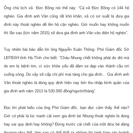
Ông chủ tịch xã Đức Bồng nói thế này: “Cả xã Đức Bồng có 144 hộ
nghèo. Gia đình anh Vân cũng rất khó khăn, xã có sơ suất là đưa gia
đình này thoát nghèo để lên hộ cận nghèo. Giờ muốn hay không muốn
thì lần sau (tức năm 2015) sẽ đưa gia đình anh Vân vào diện hộ nghèo”.
Tuy nhiên bài báo dẫn lời ông Nguyễn Xuân Thông- Phó Giám đốc Sở
LĐTBXH tỉnh Hà Tĩnh cho biết: “Cháu Nhung chết không phải do đói mà
do em bị bệnh tim, vì sức khỏe yếu đã đâm xe đạp vào thành cầu rơi
xuống sông. Do vậy sẽ cấp chi phí mai táng cho gia đình… Gia đình anh
Vân thoát nghèo là đúng quy định hiện nay bởi thu nhập bình quân của
gia đình anh năm 2013 là 530.000 đồng/người/tháng”.
Đọc lời phát biểu của ông Phó Giám đốc, bạn đọc cảm thấy thế nào?
Giờ có phải là lúc tranh cãi xem gia đình bé Nhung thoát nghèo là đúng
hay sai quy định hay không? Đứng trước cái chết của một đứa bé đáng
thương như thế, làm sao có thể thốt ra những lời lạnh lùng ráo hoảnh