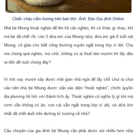
Chiếc chậu cắm hương trên bàn thờ. Ảnh: Báo Gia đình Online
Nhà bé Nhung thoát nghèo để lên hộ cận nghèo, thì có khác gì nhau, khi
mà bé đã chết rồi, còn 3 đứa em của Nhung nữa, đứa em gái 8 tuổi sát
Nhung, cô giáo cho biết cũng thường xuyên ngất trong lớp vì đói. Cha
mẹ chúng quá nghèo, mù chữ, không có ai thuê làm mướn thì lấy đâu
ra tiền để nuôi chúng đây?
Vì trót vay mượn xây được một gian nhà ngói để lấy chỗ chui ra chui
vào nên nhà bé Nhung được xếp vào diện “thoát nghèo”, chính quyền
địa phương hồ hởi với thành tích ấy. Thoát nghèo có nghĩa lý gì khi mà
cơm vẫn không có ăn, con cái vẫn ngất trong lớp vì đói, và đứa lớn
nhất đã chết đuối trên đường từ trường về nhà?
Câu chuyện của gia đình bé Nhung cần phải được nói nhiều hơn nữa