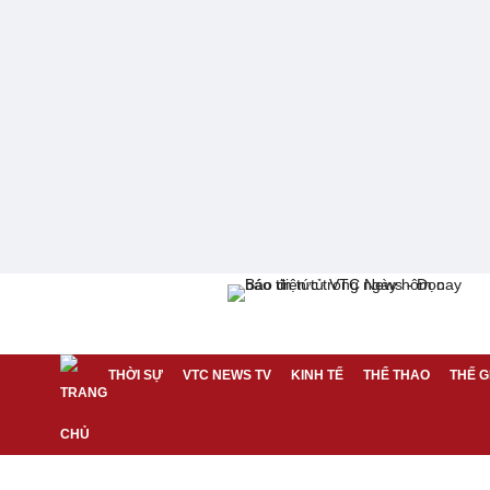
THỜI SỰ
VTC NEWS TV
KINH TẾ
THỂ THAO
THẾ G