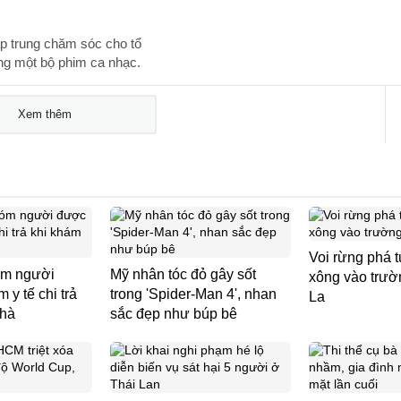
ập trung chăm sóc cho tổ
ong một bộ phim ca nhạc.
Xem thêm
Voi rừng phá 
óm người
Mỹ nhân tóc đỏ gây sốt
xông vào trườ
 y tế chi trả
trong 'Spider-Man 4', nhan
La
nhà
sắc đẹp như búp bê