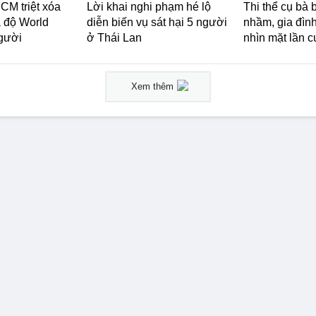
CM triệt xóa
Lời khai nghi phạm hé lộ
Thi thể cụ bà 
 độ World
diễn biến vụ sát hại 5 người
nhầm, gia đìn
người
ở Thái Lan
nhìn mặt lần c
Xem thêm