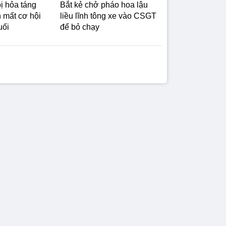
bị hỏa táng
Bắt kẻ chở pháo hoa lậu
h mất cơ hội
liều lĩnh tông xe vào CSGT
uối
để bỏ chạy