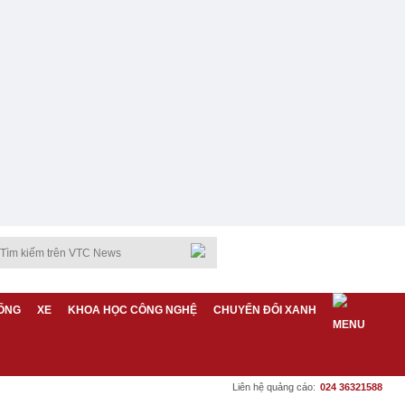
ỐNG
XE
KHOA HỌC CÔNG NGHỆ
CHUYỂN ĐỔI XANH
Liên hệ quảng cáo:
024 36321588