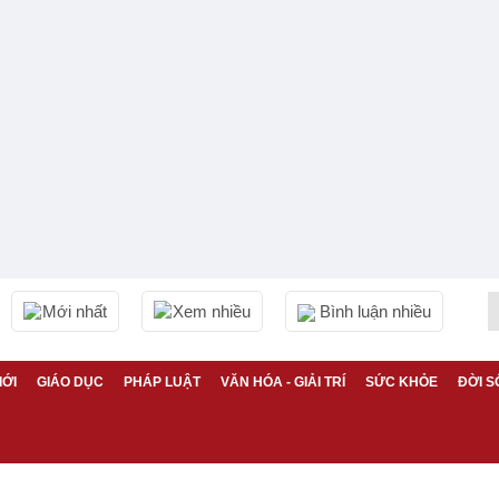
Mới nhất
Xem nhiều
Bình luận nhiều
IỚI
GIÁO DỤC
PHÁP LUẬT
VĂN HÓA - GIẢI TRÍ
SỨC KHỎE
ĐỜI S