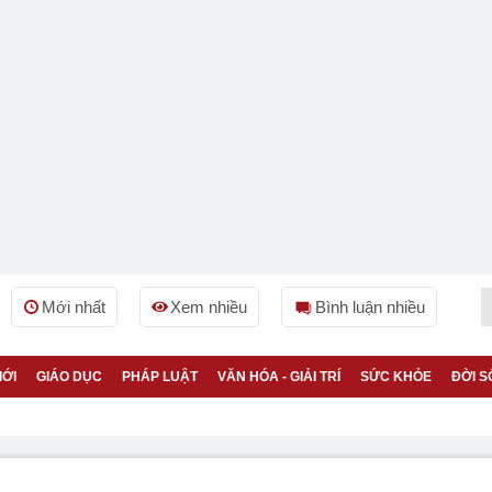
Mới nhất
Xem nhiều
Bình luận nhiều
IỚI
GIÁO DỤC
PHÁP LUẬT
VĂN HÓA - GIẢI TRÍ
SỨC KHỎE
ĐỜI S