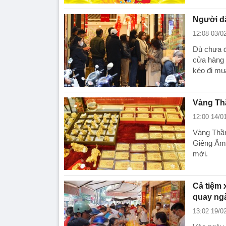
Người d
12:08 03/0
Dù chưa đ
cửa hàng 
kéo đi mu
Vàng Thầ
12:00 14/0
Vàng Thần
Giêng Âm 
mới.
Cả tiệm 
quay ngà
13:02 19/0