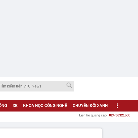
ỐNG
XE
KHOA HỌC CÔNG NGHỆ
CHUYỂN ĐỔI XANH
Liên hệ quảng cáo:
024 36321588