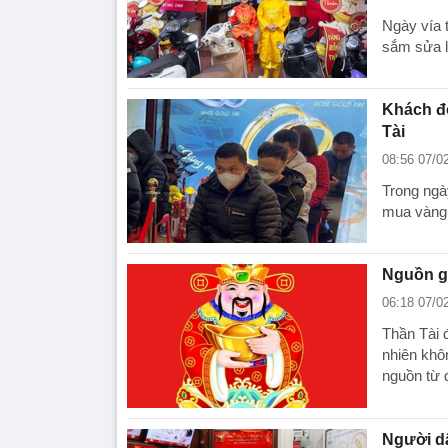
Ngày vía 
sắm sửa l
Khách độ
Tài
08:56 07/0
Trong ngà
mua vàng 
Nguồn gố
06:18 07/0
Thần Tài 
nhiên khô
nguồn từ 
Người dâ