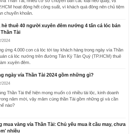
vía Thần Tài, nhiều cơ sở chuyên bán các loại heo quay, vịt
.HCM hoạt động hết công suất, vì khách quá đông nên chủ tiệm
n chuyển khoản.
 hè thuê 40 người xuyên đêm nướng 4 tấn cá lóc bán
 Thần Tài
2/2024
ng ứng 4.000 con cá lóc tới tay khách hàng trong ngày vía Thần
quán cá lóc nướng trên đường Tân Kỳ Tân Quý (TP.HCM) thuê
làm xuyên đêm.
g ngày vía Thần Tài 2024 gồm những gì?
2/2024
ng Thần Tài thể hiện mong muốn có nhiều tài lộc, kinh doanh
 trong năm mới, vậy mâm cúng thần Tài gồm những gì và cần
thế nào?
 mua vàng vía Thần Tài: Chủ yếu mua ít cầu may, chưa
ôm' nhiều