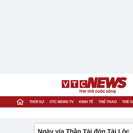
THỜI SỰ
VTC NEWS TV
KINH TẾ
THỂ THAO
THẾ G
ngày vía Thần Tài đón Tài Lộc