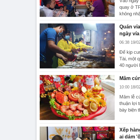
Vào ngày 
quay ở TP
không nhậ
Quán vỉa
ngày vía
06:38 19/0
Để kịp cu
Tài, một 
40 người 
Mâm cún
10:00 18/0
Mâm lễ cú
thuận lợi
bày biện 
Xếp hàng
ai dám '