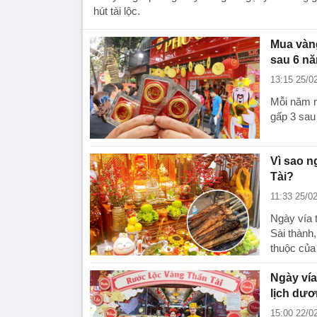
hút tài lộc.
Mua vàng
sau 6 n
13:15 25/0
Mỗi năm m
gấp 3 sau 
Vì sao n
Tài?
11:33 25/0
Ngày vía 
Sài thành,
thuộc củ
Ngày vía
lịch dư
15:00 22/0