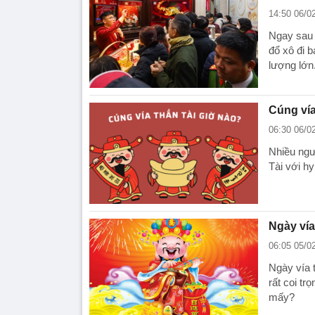
14:50 06/0
Ngay sau 
đổ xô đi 
lượng lớn
Cúng vía
06:30 06/0
Nhiều ngư
Tài với h
Ngày vía
06:05 05/0
Ngày vía 
rất coi tr
mấy?