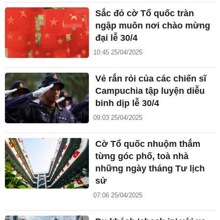
Sắc đỏ cờ Tổ quốc tràn
ngập muôn nơi chào mừng
đại lễ 30/4
10:45 25/04/2025
Vẻ rắn rỏi của các chiến sĩ
Campuchia tập luyện diễu
binh dịp lễ 30/4
09:03 25/04/2025
Cờ Tổ quốc nhuộm thắm
từng góc phố, toà nhà
những ngày tháng Tư lịch
sử
07:06 25/04/2025