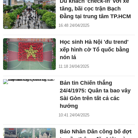
Du khách 'check-in' với xe
tăng, bãi cọc trận Bạch
Đằng tại trung tâm TP.HCM
16:48 24/04/2025
Học sinh Hà Nội 'đu trend'
xếp hình cờ Tổ quốc bằng
nón lá
11:18 24/04/2025
Bản tin Chiến thắng
24/4/1975: Quân ta bao vây
Sài Gòn trên tất cả các
hướng
10:41 24/04/2025
Báo Nhân Dân công bố đợt