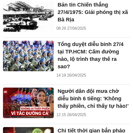
Bản tin Chiến thắng
27/4/1975: Giải phóng thị xã
Bà Rịa
08:29 27/04/2025
Tổng duyệt diễu binh 27/4
tại TP.HCM: Cấm đường
nào, lộ trình thay thế ra
sao?
14:19 26/04/2025
Người dân đội mưa chờ
diễu binh 6 tiếng: 'Không
thấy phiền, chỉ thấy tự hào!'
12:15 26/04/2025
Chi tiết thời gian bắn pháo