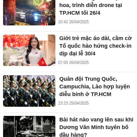
hoa, trình diễn drone tại
TP.HCM tối 26/4
10:42 26/04/2025
Giới trẻ mặc áo dài, cầm cờ
Tổ quốc hào hứng check-in
dịp đại lễ 30/4
07:00 26/04/2025
Quân đội Trung Quốc,
Campuchia, Lào hợp luyện
diễu binh ở TP.HCM
23:23 25/04/2025
Bài hát nào vang lên sau khi
Dương Văn Minh tuyên bố
đầu hàng?