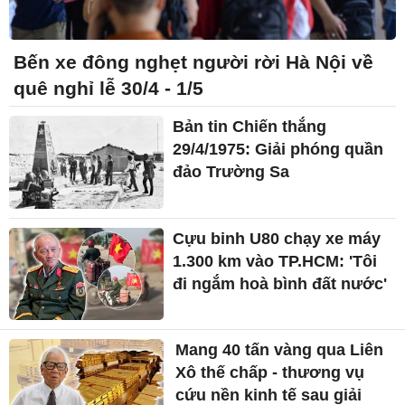
Bến xe đông nghẹt người rời Hà Nội về
quê nghỉ lễ 30/4 - 1/5
Bản tin Chiến thắng
29/4/1975: Giải phóng quần
đảo Trường Sa
Cựu binh U80 chạy xe máy
1.300 km vào TP.HCM: 'Tôi
đi ngắm hoà bình đất nước'
Mang 40 tấn vàng qua Liên
Xô thế chấp - thương vụ
cứu nền kinh tế sau giải