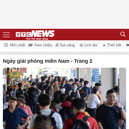
Mới nhất
Xem nhiều
💰 Giá vàng
📅 Lịch âm
☀️ Thời tiết

Ngày giải phóng miền Nam - Trang 2