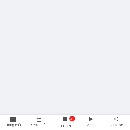
3+
Trang chủ
Xem nhiều
Video
Chia sẻ
Tin mới