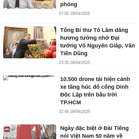
phóng
07:00 29/04/2025
Tổng Bí thư Tô Lâm dâng
hương tưởng nhớ Đại
tướng Võ Nguyên Giáp, Văn
Tiến Dũng
23:35 28/04/2025
10.500 drone tái hiện cảnh
xe tăng húc đổ cổng Dinh
Độc Lập trên bầu trời
TP.HCM
22:45 28/04/2025
Ngày đặc biệt ở Đài Tiếng
nói Việt Nam 50 năm về