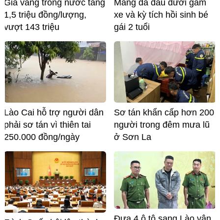
Giá vàng trong nước tăng
Mảng da đầu dưới gầm
1,5 triệu đồng/lượng,
xe và kỳ tích hồi sinh bé
vượt 143 triệu
gái 2 tuổi
Lào Cai hỗ trợ người dân
Sơ tán khẩn cấp hơn 200
phải sơ tán vì thiên tai
người trong đêm mưa lũ
250.000 đồng/ngày
ở Sơn La
Đưa 4 ô tô sang Lào vận