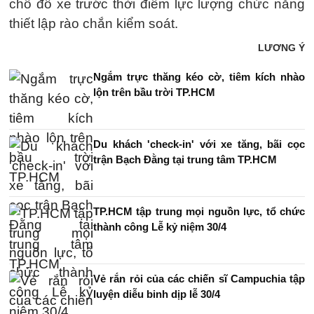
chỗ đỗ xe trước thời điểm lực lượng chức năng
thiết lập rào chắn kiểm soát.
LƯƠNG Ý
Ngắm trực thăng kéo cờ, tiêm kích nhào
lộn trên bầu trời TP.HCM
Du khách 'check-in' với xe tăng, bãi cọc
trận Bạch Đằng tại trung tâm TP.HCM
TP.HCM tập trung mọi nguồn lực, tổ chức
thành công Lễ kỷ niệm 30/4
Vẻ rắn rỏi của các chiến sĩ Campuchia tập
luyện diễu binh dịp lễ 30/4