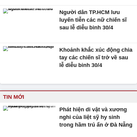
Người dân TP.HCM lưu
luyến tiễn các nữ chiến sĩ
sau lễ diễu binh 30/4
Khoảnh khắc xúc động chia
tay các chiến sĩ trở về sau
lễ diễu binh 30/4
TIN MỚI
Phát hiện di vật và xương
nghi của liệt sỹ hy sinh
trong hầm trú ẩn ở Đà Nẵng