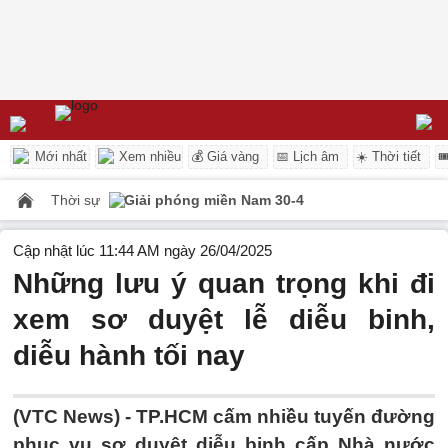
Mới nhất
Xem nhiều
💰 Giá vàng
📅 Lịch âm
☀️ Thời tiết

Thời sự
Giải phóng miền Nam 30-4
Cập nhật lúc 11:44 AM ngày 26/04/2025
Những lưu ý quan trọng khi đi
xem sơ duyệt lễ diễu binh,
diễu hành tối nay
(VTC News) -
TP.HCM cấm nhiều tuyến đường
phục vụ sơ duyệt diễu binh cấp Nhà nước