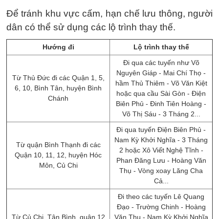
Để tránh khu vực cấm, hạn chế lưu thông, người
dân có thể sử dụng các lộ trình thay thế.
Hướng đi
Lộ trình thay thế
Đi qua các tuyến như Võ
Nguyên Giáp - Mai Chí Thọ -
Từ Thủ Đức đi các Quận 1, 5,
hầm Thủ Thiêm - Võ Văn Kiệt
6, 10, Bình Tân, huyện Bình
hoặc qua cầu Sài Gòn - Điện
Chánh
Biên Phủ - Đinh Tiên Hoàng -
Võ Thị Sáu - 3 Tháng 2...
Đi qua tuyến Điện Biên Phủ -
Nam Kỳ Khởi Nghĩa - 3 Tháng
Từ quận Bình Thạnh đi các
2 hoặc Xô Viết Nghệ Tĩnh -
Quận 10, 11, 12, huyện Hóc
Phan Đăng Lưu - Hoàng Văn
Môn, Củ Chi
Thụ - Vòng xoay Lăng Cha
Cả...
Đi theo các tuyến Lê Quang
Đạo - Trường Chinh - Hoàng
Từ Củ Chi, Tân Bình, quận 12
Văn Thụ - Nam Kỳ Khởi Nghĩa