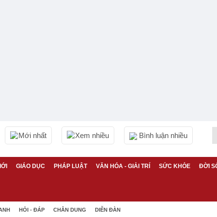
Mới nhất
Xem nhiều
Bình luận nhiều
IỚI
GIÁO DỤC
PHÁP LUẬT
VĂN HÓA - GIẢI TRÍ
SỨC KHỎE
ĐỜI S
 ANH
HỎI - ĐÁP
CHÂN DUNG
DIỄN ĐÀN