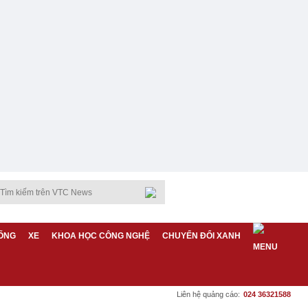
ỐNG
XE
KHOA HỌC CÔNG NGHỆ
CHUYỂN ĐỔI XANH
Liên hệ quảng cáo:
024 36321588