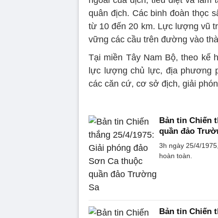
ngoài của địch, tiêu diệt và làm
quân địch. Các binh đoàn thọc s
từ 10 đến 20 km. Lực lượng vũ tr
vững các cầu trên đường vào th
Tại miền Tây Nam Bộ, theo kế h
lực lượng chủ lực, địa phương p
các căn cứ, cơ sở địch, giải ph
Bản tin Chiến 
quần đảo Trườ
3h ngày 25/4/1975
hoàn toàn.
Bản tin Chiến 