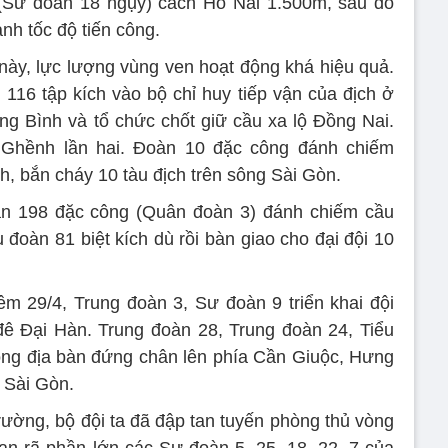
(Sư đoàn 18 ngụy) cách Hố Nai 1.500m, sau đó
nh tốc độ tiến công.
này, lực lượng vùng ven hoạt động khá hiệu quả.
116 tập kích vào bộ chỉ huy tiếp vận của địch ở
g Bình và tổ chức chốt giữ cầu xa lộ Ðồng Nai.
Ghềnh lần hai. Ðoàn 10 đặc công đánh chiếm
 bắn cháy 10 tàu địch trên sông Sài Gòn.
n 198 đặc công (Quân đoàn 3) đánh chiếm cầu
đoàn 81 biệt kích dù rồi bàn giao cho đại đội 10
 29/4, Trung đoàn 3, Sư đoàn 9 triển khai đội
đê Đại Hàn. Trung đoàn 28, Trung đoàn 24, Tiểu
ộng địa bàn đứng chân lên phía Cần Giuộc, Hưng
 Sài Gòn.
trường, bộ đội ta đã đập tan tuyến phòng thủ vòng