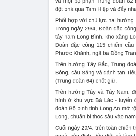
và một bộ phận Trung đoàn 82 
đột phá qua Tam Hiệp và đẩy nha
Phối hợp với chủ lực hai hướng 
Trong ngày 29/4, Ðoàn đặc công 
tây nam Long Bình, kho xăng Lon
Ðoàn đặc công 115 chiếm cầu 
Phước Khánh, ngã ba Ðồng Tranh,
Trên hướng Tây Bắc, Trung đoà
Bông, cầu Sáng và đánh tan Tiểu 
(Trung đoàn 64) chốt giữ.
Trên hướng Tây và Tây Nam, đêm
hình ở khu vực Bà Lác - tuyến 
đoàn Bộ binh tỉnh Long An mở r
Long, chuẩn bị thọc sâu vào nam
Cuối ngày 29/4, trên toàn chiến 