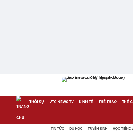
THỜI SỰ
VTC NEWS TV
KINH TẾ
THỂ THAO
THẾ G
TIN TỨC
DU HỌC
TUYỂN SINH
HỌC TIẾNG