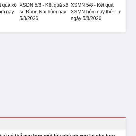
t quả xổ
XSDN 5/8 - Kết quả xổ
XSMN 5/8 - Kết quả
ôm nay
số Đồng Nai hôm nay
XSMN hôm nay thứ Tư
5/8/2026
ngày 5/8/2026
i gì có thể cao hơn một tòa nhà nhưng lại nhẹ hơn