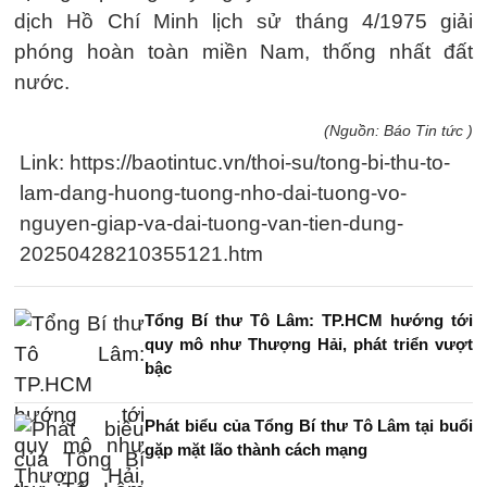
dịch Hồ Chí Minh lịch sử tháng 4/1975 giải
phóng hoàn toàn miền Nam, thống nhất đất
nước.
(Nguồn: Báo Tin tức )
Link: https://baotintuc.vn/thoi-su/tong-bi-thu-to-
lam-dang-huong-tuong-nho-dai-tuong-vo-
nguyen-giap-va-dai-tuong-van-tien-dung-
20250428210355121.htm
Tổng Bí thư Tô Lâm: TP.HCM hướng tới
quy mô như Thượng Hải, phát triển vượt
bậc
Phát biểu của Tổng Bí thư Tô Lâm tại buổi
gặp mặt lão thành cách mạng