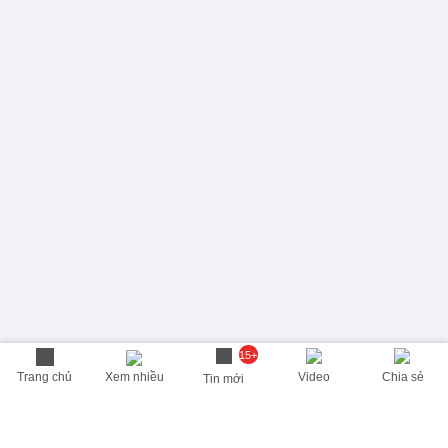
15+
Trang chủ
Xem nhiều
Video
Chia sẻ
Tin mới