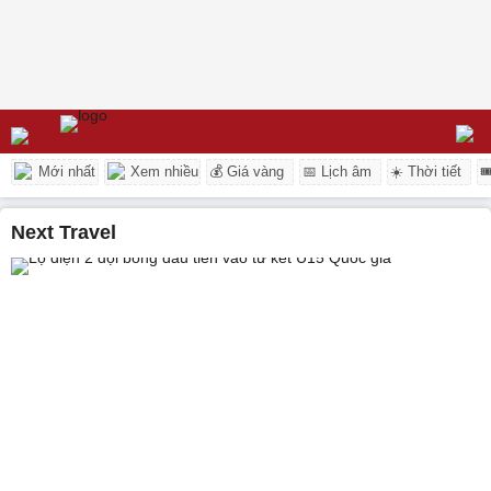
Mới nhất
Xem nhiều
💰 Giá vàng
📅 Lịch âm
☀️ Thời tiết

Next Travel