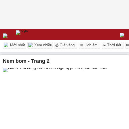
Mới nhất
Xem nhiều
💰 Giá vàng
📅 Lịch âm
☀️ Thời tiết

ném bom - Trang 2