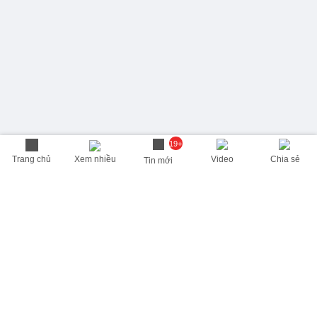
19+
Trang chủ
Xem nhiều
Video
Chia sẻ
Tin mới