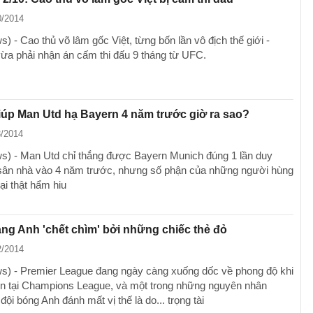
0/2014
 - Cao thủ võ lâm gốc Việt, từng bốn lần vô địch thế giới -
ừa phải nhận án cấm thi đấu 9 tháng từ UFC.
úp Man Utd hạ Bayern 4 năm trước giờ ra sao?
3/2014
) - Man Utd chỉ thắng được Bayern Munich đúng 1 lần duy
 sân nhà vào 4 năm trước, nhưng số phận của những người hùng
ại thật hẩm hiu
ng Anh 'chết chìm' bởi những chiếc thẻ đỏ
2/2014
) - Premier League đang ngày càng xuống dốc về phong độ khi
ến tại Champions League, và một trong những nguyên nhân
đội bóng Anh đánh mất vị thế là do... trọng tài