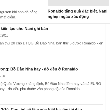
Ronaldo tặng quà đặc biệt, Nani
Ferguson khi anh đá hỏng
nghẹn ngào xúc động
 mất điểm.
kiến tạo cho Nani ghi bàn
7/2016
bàn thứ 20 cho ĐTQG Bồ Đào Nha, bàn thứ 5 được Ronaldo kiến
ợng: Bồ Đào Nha hay - dở đều ở Ronaldo
6/2016
 vệ Quốc Vượng khẳng định, Bồ Đào Nha đêm nay và cả EURO
hay - dở đều phụ thuộc vào phong độ của Ronaldo.
 2/10: Cao thủ võ lâm gốc Việt bị cấm thi đấu