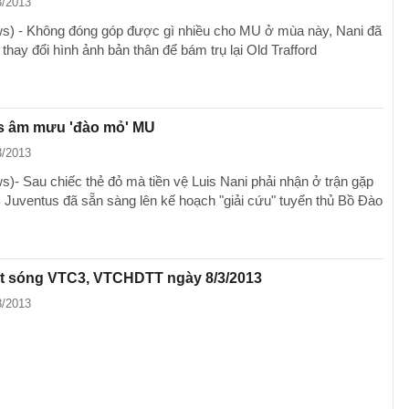
3/2013
) - Không đóng góp được gì nhiều cho MU ở mùa này, Nani đã
thay đổi hình ảnh bản thân để bám trụ lại Old Trafford
s âm mưu 'đào mỏ' MU
3/2013
)- Sau chiếc thẻ đỏ mà tiền vệ Luis Nani phải nhận ở trận gặp
 Juventus đã sẵn sàng lên kế hoạch "giải cứu" tuyển thủ Bồ Đào
át sóng VTC3, VTCHDTT ngày 8/3/2013
3/2013