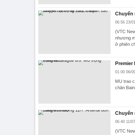
Chuyển 
06:56 23/0
(VTC News
nhượng mù
ở phiên c
Premier 
01:00 06/0
MU trao cơ
chân Bain
Chuyển 
06:40 11/0
(VTC News