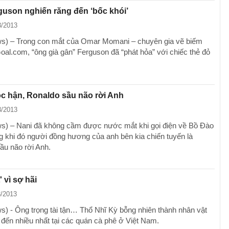
uson nghiến răng đến ‘bốc khói’
3/2013
) – Trong con mắt của Omar Momani – chuyên gia vẽ biếm
oal.com, “ông già gân” Ferguson đã “phát hỏa” với chiếc thẻ đỏ
c hận, Ronaldo sầu não rời Anh
3/2013
) – Nani đã không cầm được nước mắt khi gọi điện về Bồ Đào
g khi đó người đồng hương của anh bên kia chiến tuyến là
ầu não rời Anh.
 vì sợ hãi
3/2013
 - Ông trọng tài tận… Thổ Nhĩ Kỳ bỗng nhiên thành nhân vật
đến nhiều nhất tại các quán cà phê ở Việt Nam.