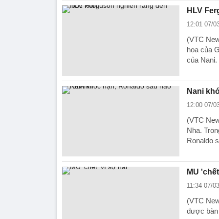
HLV Ferg
12:01 07/0
(VTC News
họa của G
của Nani.
Nani khó
12:00 07/0
(VTC News
Nha. Tron
Ronaldo s
MU 'chết'
11:34 07/0
(VTC News)
được bàn 