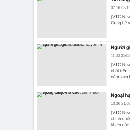
07:16 02/1
(VTC News)
Cung Lê v
Người gi
11:00 31/0
(VTC News
nhất trên
năm xưa l
Ngoại hạ
10:36 21/0
(VTC News
chinh chi
khiến các 