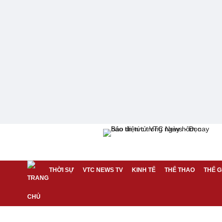
THỜI SỰ
VTC NEWS TV
KINH TẾ
THỂ THAO
THẾ G