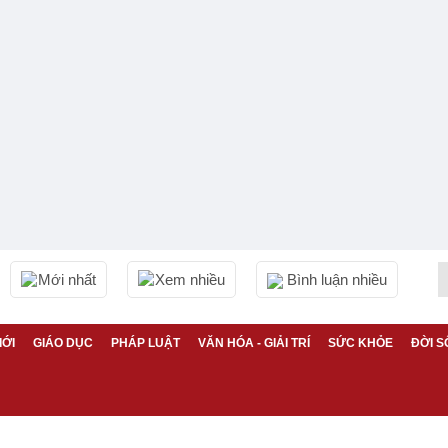
Mới nhất
Xem nhiều
Bình luận nhiều
IỚI
GIÁO DỤC
PHÁP LUẬT
VĂN HÓA - GIẢI TRÍ
SỨC KHỎE
ĐỜI S