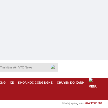
ỐNG
XE
KHOA HỌC CÔNG NGHỆ
CHUYỂN ĐỔI XANH
Liên hệ quảng cáo:
024 36321588