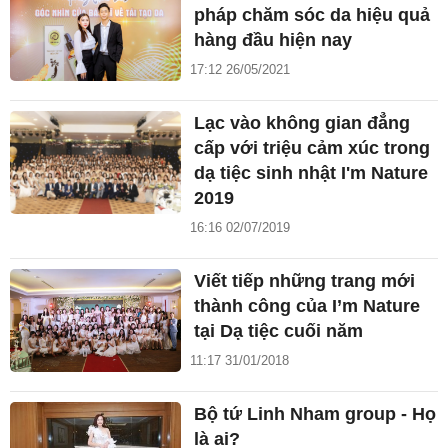
pháp chăm sóc da hiệu quả
hàng đầu hiện nay
17:12 26/05/2021
Lạc vào không gian đẳng
cấp với triệu cảm xúc trong
dạ tiệc sinh nhật I'm Nature
2019
16:16 02/07/2019
Viết tiếp những trang mới
thành công của I’m Nature
tại Dạ tiệc cuối năm
11:17 31/01/2018
Bộ tứ Linh Nham group - Họ
là ai?