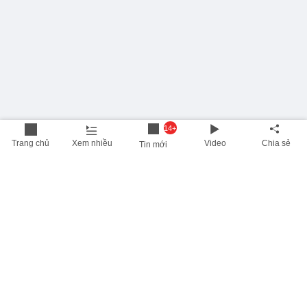
14+
Trang chủ
Xem nhiều
Video
Chia sẻ
Tin mới