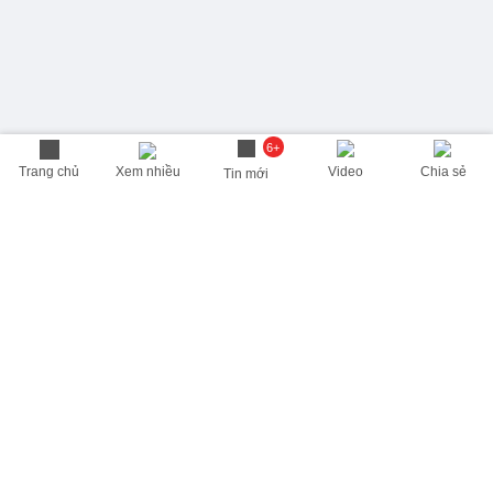
6+
Trang chủ
Xem nhiều
Video
Chia sẻ
Tin mới
THÔNG TIN HỮU ÍCH