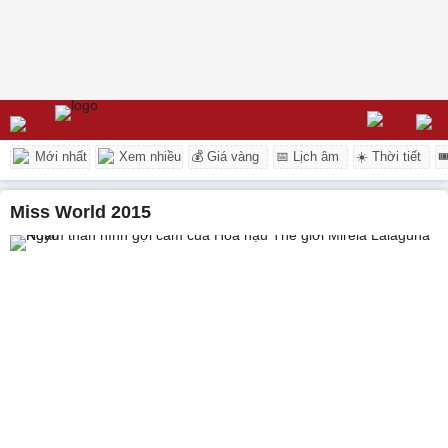
Mới nhất
Xem nhiều
💰 Giá vàng
📅 Lịch âm
☀️ Thời tiết

Miss World 2015