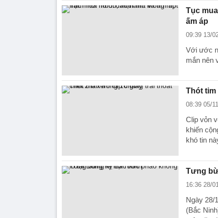
Tục mua
ấm áp
09:39 13/0
Với ước n
mắn nên v
Thót tim 
08:39 05/1
Clip vỏn v
khiến cộn
khó tin nà
Tưng bừn
16:36 28/0
Ngày 28/1
(Bắc Ninh