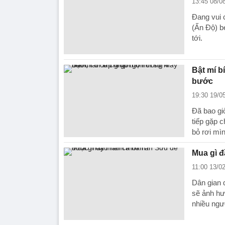
13:45 08/0
Đang vui 
(Ấn Độ) bé
tới.
Bật mí b
bước
19:30 19/0
Đã bao gi
tiếp gặp 
bỏ rơi mì
Mua gì 
11:00 13/0
Dân gian 
sẽ ảnh hư
nhiều ngư