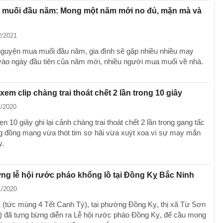
 muối đầu năm: Mong một năm mới no đủ, mặn mà và
2/2021
guyện mua muối đầu năm, gia đình sẽ gặp nhiều nhiều may
ào ngày đầu tiên của năm mới, nhiều người mua muối về nhà.
xem clip chàng trai thoát chết 2 lần trong 10 giây
1/2020
ẹn 10 giây ghi lại cảnh chàng trai thoát chết 2 lần trong gang tấc
g đồng mạng vừa thót tim sợ hãi vừa xuýt xoa vì sự may mắn
y.
g lễ hội rước pháo khổng lồ tại Đồng Kỵ Bắc Ninh
1/2020
 (tức mùng 4 Tết Canh Tý), tại phường Đồng Kỵ, thị xã Từ Sơn
) đã tưng bừng diễn ra Lễ hội rước pháo Đồng Kỵ, để cầu mong