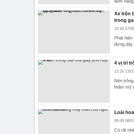
tiềm năng 
Xe trộn 
trong ga
10:44 07/0
Phát hiện
đứng dậy 
4 vị trí
13:26 13/0
Nên trồng 
thẩm mỹ c
Loài ho
08:09 08/0
Có rất nh