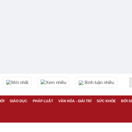
Mới nhất
Xem nhiều
Bình luận nhiều
IỚI
GIÁO DỤC
PHÁP LUẬT
VĂN HÓA - GIẢI TRÍ
SỨC KHỎE
ĐỜI S