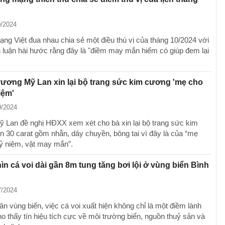
0/2024
ng Việt đua nhau chia sẻ một điều thú vị của tháng 10/2024 với
h luận hài hước rằng đây là "điềm may mắn hiếm có giúp đem lại
rương Mỹ Lan xin lại bộ trang sức kim cương 'mẹ cho
iệm'
9/2024
 Lan đề nghị HĐXX xem xét cho bà xin lại bộ trang sức kim
 30 carat gồm nhẫn, dây chuyền, bông tai vì đây là của “mẹ
ỷ niệm, vật may mắn”.
n cá voi dài gần 8m tung tăng bơi lội ở vùng biển Bình
7/2024
n vùng biển, việc cá voi xuất hiện không chỉ là một điềm lành
o thấy tín hiệu tích cực về môi trường biển, nguồn thuỷ sản và