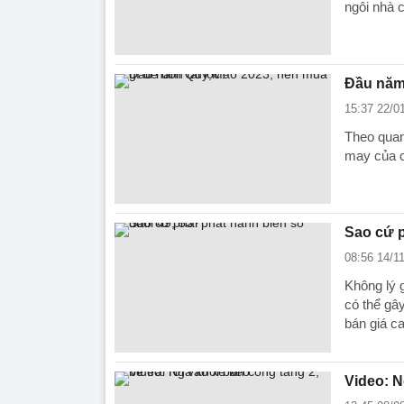
ngôi nhà 
Đầu năm 
15:37 22/0
Theo quan
may của cả
Sao cứ p
08:56 14/1
Không lý g
có thể gây
bán giá ca
Video: N