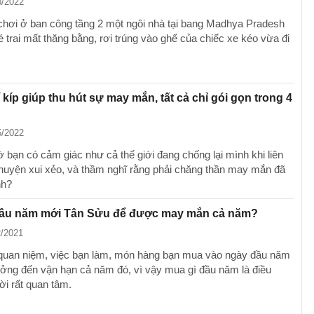
8/2022
chơi ở ban công tầng 2 một ngôi nhà tại bang Madhya Pradesh
 trai mất thăng bằng, rơi trúng vào ghế của chiếc xe kéo vừa đi
í kíp giúp thu hút sự may mắn, tất cả chỉ gói gọn trong 4
5/2022
ờ bạn có cảm giác như cả thế giới đang chống lại mình khi liên
chuyện xui xẻo, và thầm nghĩ rằng phải chăng thần may mắn đã
nh?
đầu năm mới Tân Sửu để được may mắn cả năm?
2/2021
quan niệm, việc bạn làm, món hàng bạn mua vào ngày đầu năm
ởng đến vận hạn cả năm đó, vì vậy mua gì đầu năm là điều
ời rất quan tâm.