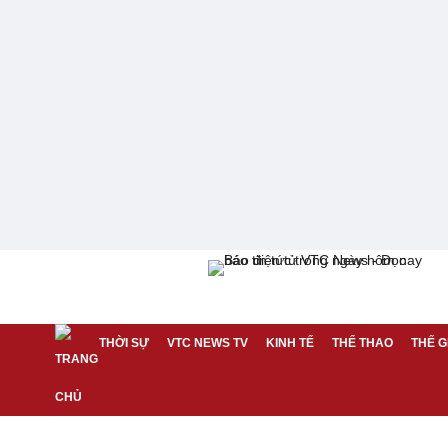
THỜI SỰ
VTC NEWS TV
KINH TẾ
THỂ THAO
THẾ G