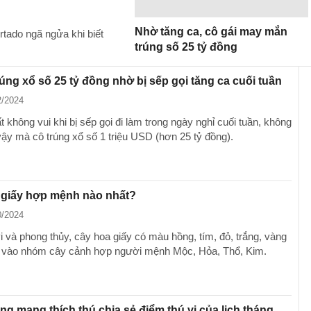
Nhờ tăng ca, cô gái may mắn
rtado ngã ngửa khi biết
trúng số 25 tỷ đồng
rúng xổ số 25 tỷ đồng nhờ bị sếp gọi tăng ca cuối tuần
2/2024
 không vui khi bị sếp gọi đi làm trong ngày nghỉ cuối tuần, không
ậy mà cô trúng xổ số 1 triệu USD (hơn 25 tỷ đồng).
 giấy hợp mệnh nào nhất?
0/2024
i và phong thủy, cây hoa giấy có màu hồng, tím, đỏ, trắng, vàng
 vào nhóm cây cảnh hợp người mệnh Mộc, Hỏa, Thổ, Kim.
g mạng thích thú chia sẻ điểm thú vị của lịch tháng