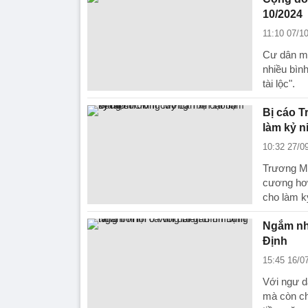
10/2024
11:10 07/1
Cư dân mạ
nhiều bìn
tài lộc".
Bị cáo T
làm kỷ n
10:32 27/0
Trương Mỹ
cương hơn
cho làm k
Ngắm nhì
Định
15:45 16/0
Với ngư dâ
mà còn ch