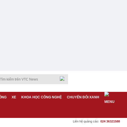
ỐNG
XE
KHOA HỌC CÔNG NGHỆ
CHUYỂN ĐỔI XANH
Liên hệ quảng cáo:
024 36321588