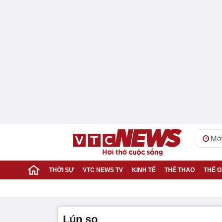
Mới
THỜI SỰ
VTC NEWS TV
KINH TẾ
THỂ THAO
THẾ G
lún sọ