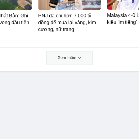
Malaysia 4-0 L
Nhật Bản: Ghi
PNJ đã chi hơn 7.000 tỷ
kiều 'im tiếng'
vong đầu tiên
đồng để mua lại vàng, kim
cương, nữ trang
Xem thêm