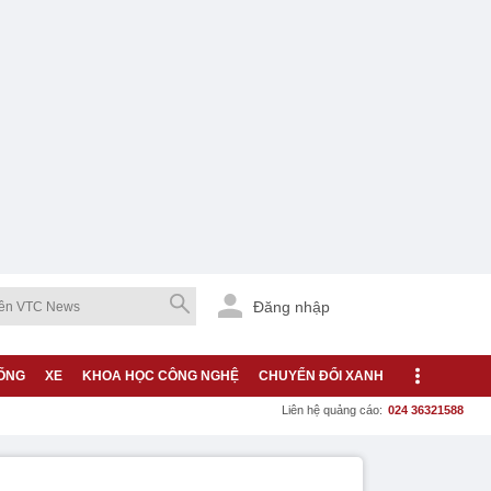
Đăng nhập
ỐNG
XE
KHOA HỌC CÔNG NGHỆ
CHUYỂN ĐỔI XANH
Liên hệ quảng cáo:
024 36321588