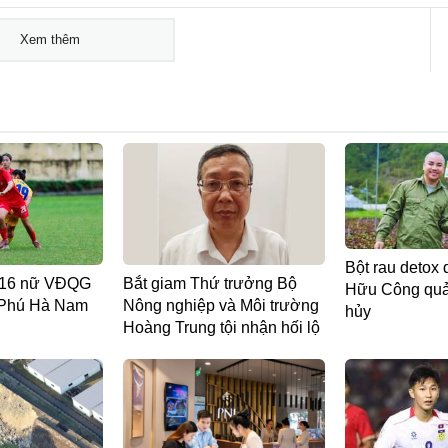
Xem thêm
Bột rau detox 
 U16 nữ VĐQG
Bắt giam Thứ trưởng Bộ
Hữu Công quản
 Phú Hà Nam
Nông nghiệp và Môi trường
hủy
Hoàng Trung tội nhận hối lộ