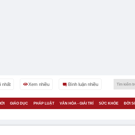
 nhất
Xem nhiều
Bình luận nhiều
IỚI
GIÁO DỤC
PHÁP LUẬT
VĂN HÓA - GIẢI TRÍ
SỨC KHỎE
ĐỜI S