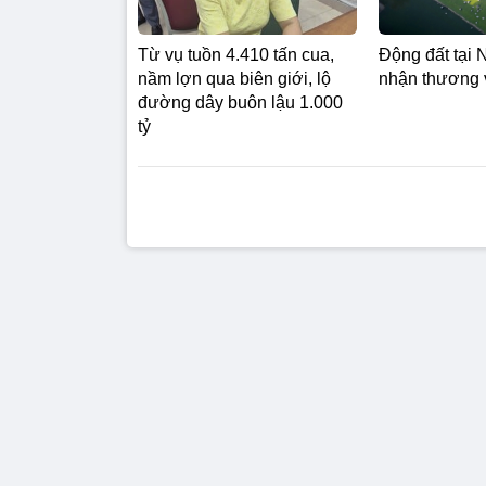
Từ vụ tuồn 4.410 tấn cua,
Động đất tại 
nầm lợn qua biên giới, lộ
nhận thương 
đường dây buôn lậu 1.000
tỷ