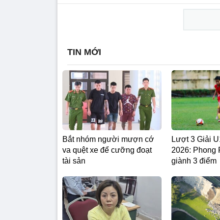
TIN MỚI
Bắt nhóm người mượn cớ
Lượt 3 Giải
va quệt xe để cưỡng đoạt
2026: Phong
tài sản
giành 3 điểm