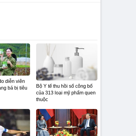
do diễn viên
Bộ Y tế thu hồi số công bố
g bá bị tiêu
của 313 loại mỹ phẩm quen
thuộc