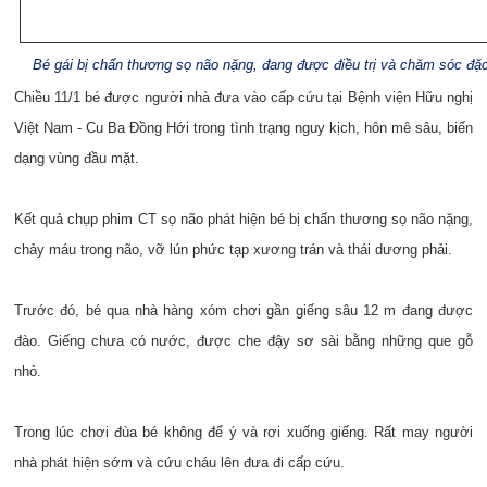
Bé gái bị chấn thương sọ não nặng, đang được điều trị và chăm sóc đặc
Chiều 11/1 bé được người nhà đưa vào cấp cứu tại Bệnh viện Hữu nghị
Việt Nam - Cu Ba Đồng Hới trong tình trạng nguy kịch, hôn mê sâu, biến
dạng vùng đầu mặt.
Kết quả chụp phim CT sọ não phát hiện bé bị chấn thương sọ não nặng,
chảy máu trong não, vỡ lún phức tạp xương trán và thái dương phải.
Trước đó, bé qua nhà hàng xóm chơi gần giếng sâu 12 m đang được
đào. Giếng chưa có nước, được che đậy sơ sài bằng những que gỗ
nhỏ.
Trong lúc chơi đùa bé không để ý và rơi xuống giếng. Rất may người
nhà phát hiện sớm và cứu cháu lên đưa đi cấp cứu.