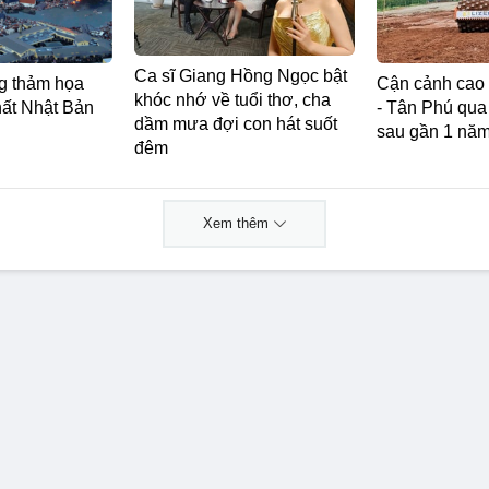
Ca sĩ Giang Hồng Ngọc bật
ng thảm họa
Cận cảnh cao 
khóc nhớ về tuổi thơ, cha
hất Nhật Bản
- Tân Phú qua
dầm mưa đợi con hát suốt
sau gần 1 năm
đêm
Xem thêm