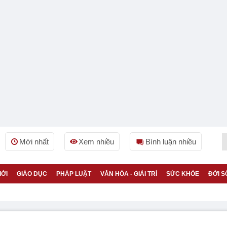
Mới nhất
Xem nhiều
Bình luận nhiều
IỚI
GIÁO DỤC
PHÁP LUẬT
VĂN HÓA - GIẢI TRÍ
SỨC KHỎE
ĐỜI S