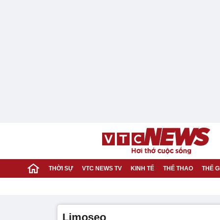
THỜI SỰ
VTC NEWS TV
KINH TẾ
THỂ THAO
THẾ G
Limoseo