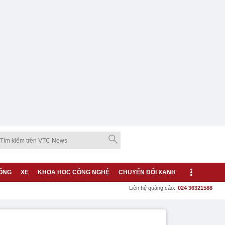
ỐNG
XE
KHOA HỌC CÔNG NGHỆ
CHUYỂN ĐỔI XANH
Liên hệ quảng cáo:
024 36321588