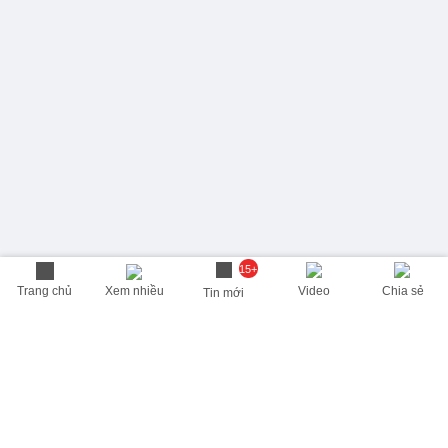
15+
Trang chủ
Xem nhiều
Video
Chia sẻ
Tin mới