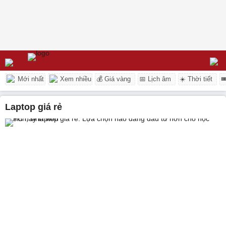
Mới nhất
Xem nhiều
💰 Giá vàng
📅 Lịch âm
☀️ Thời tiết

laptop giá rẻ