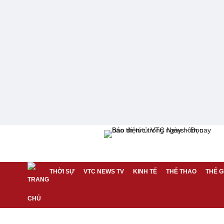
THỜI SỰ
VTC NEWS TV
KINH TẾ
THỂ THAO
THẾ G