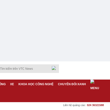
ỐNG
XE
KHOA HỌC CÔNG NGHỆ
CHUYỂN ĐỔI XANH
Liên hệ quảng cáo:
024 36321588