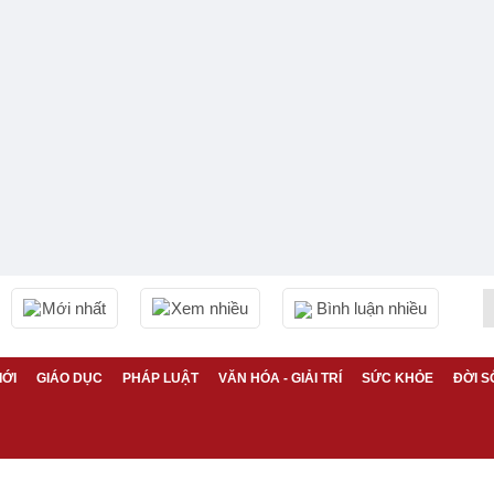
Mới nhất
Xem nhiều
Bình luận nhiều
IỚI
GIÁO DỤC
PHÁP LUẬT
VĂN HÓA - GIẢI TRÍ
SỨC KHỎE
ĐỜI S