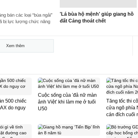
'Lá bùa hộ mệnh' giúp giang hồ
ăng bán các loại “bùa ngải”
đất Cảng thoát chết
đã bị lực lượng chức năng
Xem thêm
Cuộc sống của 'đả nữ màn
ần 500 chiếc
Tăng tốc thi c
ảnh Việt' khi làm mẹ ở tuổi
MAX do nguy
cửa ngõ phía 
U50
cán đích cuối