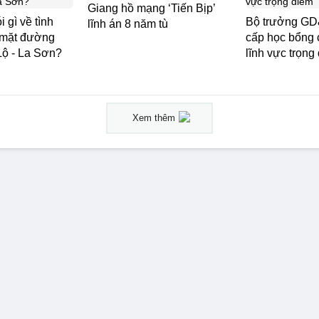
Giang hồ mạng ‘Tiến Bịp’
 gì về tình
Bộ trưởng GD
lĩnh án 8 năm tù
n mặt đường
cấp học bổng 
Lộ - La Sơn?
lĩnh vực trọng
Xem thêm