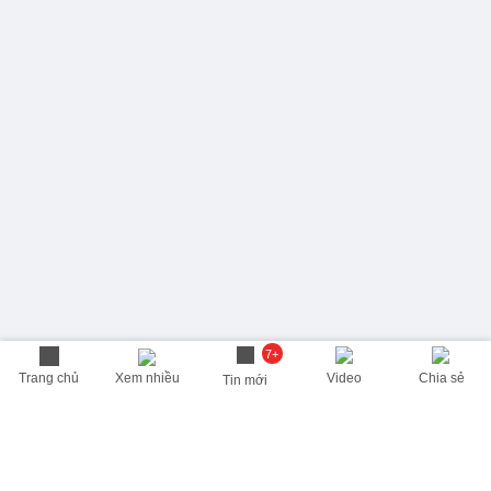
7+
Trang chủ
Xem nhiều
Video
Chia sẻ
Tin mới