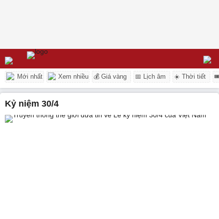
Mới nhất
Xem nhiều
💰 Giá vàng
📅 Lịch âm
☀️ Thời tiết

kỷ niệm 30/4