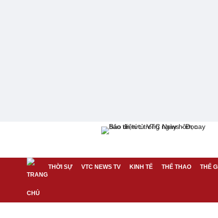
THỜI SỰ
VTC NEWS TV
KINH TẾ
THỂ THAO
THẾ G