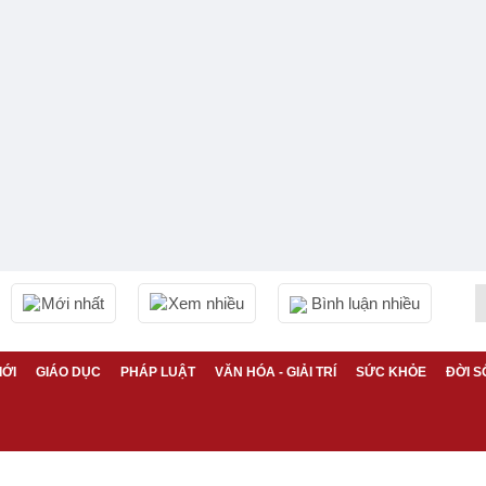
Mới nhất
Xem nhiều
Bình luận nhiều
IỚI
GIÁO DỤC
PHÁP LUẬT
VĂN HÓA - GIẢI TRÍ
SỨC KHỎE
ĐỜI S