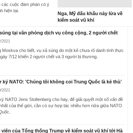
i các cuộc đàm phán có ý
 hiện tại.
Nga, Mỹ đấu khẩu nảy lửa về
kiểm soát vũ khí
súng tại văn phòng dịch vụ công cộng, 2 người chết
2/2021
g Moskva cho biết, vụ xả súng do một kẻ chưa rõ danh tính thực
ngày 7/12 khiến 2 người chết và 3 người bị thương.
 ký NATO: 'Chúng tôi không coi Trung Quốc là kẻ thù’
0/2021
ký NATO Jens Stoltenberg cho hay, để giải quyết một số vấn đề
nhất của thế giới, cần có sự hợp tác nhiều hơn nữa giữa NATO
Quốc.
 viên của Tổng thống Trump về kiểm soát vũ khí tới Hà