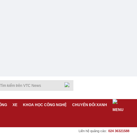
ỐNG
XE
KHOA HỌC CÔNG NGHỆ
CHUYỂN ĐỔI XANH
Liên hệ quảng cáo:
024 36321588