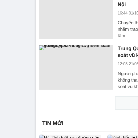
Nội
16:44 01/1
Chuyến th
nhằm trao
tâm.
Trung Qu
soát vũ 
12:03 21/0
Người phá
không tha
soát vũ kh
TIN MỚI