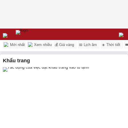
Mới nhất
Xem nhiều
💰 Giá vàng
📅 Lịch âm
☀️ Thời tiết

khẩu trang