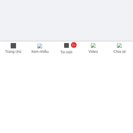
7+
Trang chủ
Xem nhiều
Video
Chia sẻ
Tin mới