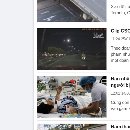
Xe ô tô co
Toronto, 
Clip CSG
11:24 25/0
Theo đoạn
phạm nhưn
một đoạn 
Nạn nhân
người bị
12:02 14/0
Cùng con g
vào gầm xe
Nam than