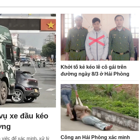
Khởi tố kẻ kéo lê cô gái trên
đường ngày 8/3 ở Hải Phòng
vụ xe đầu kéo
ờng
Công an Hải Phòng xác minh
 việc để xác minh, xử lý