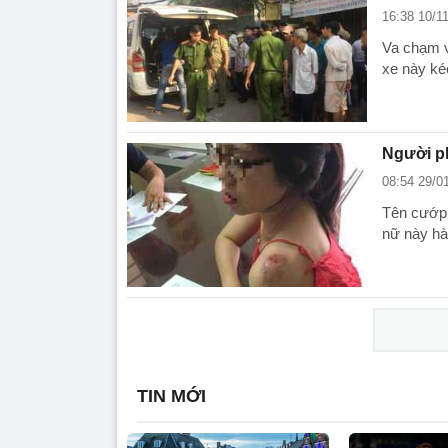
16:38 10/1
Va chạm v
xe này ké
Người ph
08:54 29/0
Tên cướp g
nữ này hà
TIN MỚI