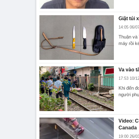
Giật túi
14:05 06/0
Thuận và 
máy rồi k
Va vào t
17:53 10/1
Khi đến đ
người phụ 
Video: C
Canada
19:00 26/0