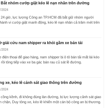
Bắt nhóm cướp giật kéo lê nạn nhân trên đường
7/2024
24 giờ, lực lượng Công an TP.HCM đã bắt giữ nhóm người
 hành vi cướp giật manh động, kéo lê nạn nhân cả trăm mét trên
ờ giải cứu nam shipper ra khỏi gầm xe bán tải
1/2024
điện thoại để giao hàng, nam shipper bị ô tô bán tải mất lái kéo
rồi tông tiếp vào xe ba gác bán rau củ sát lề đường.
ông xe, kéo lê cảnh sát giao thông trên đường
1/2024
cồng kềnh, đi không đúng làn đường, bị lực lượng cảnh sát giao
n chặn, Duy tông xe, kéo lê khiến một cán bộ công an bị thương.