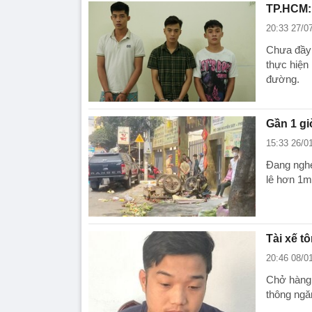
TP.HCM: 
20:33 27/0
Chưa đầy 
thực hiện
đường.
Gần 1 gi
15:33 26/0
Đang nghe 
lê hơn 1m 
Tài xế t
20:46 08/0
Chở hàng 
thông ngă