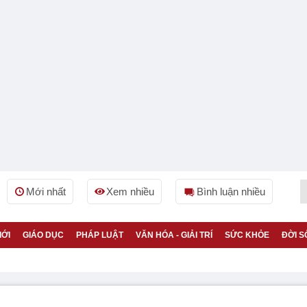
Mới nhất
Xem nhiều
Bình luận nhiều
IỚI
GIÁO DỤC
PHÁP LUẬT
VĂN HÓA - GIẢI TRÍ
SỨC KHỎE
ĐỜI S