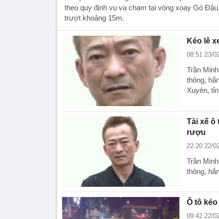
theo quy định vụ va chạm tại vòng xoay Gò Đậu,
trượt khoảng 15m.
Kéo lê x
08:51 23/0
Trần Minh
thông, hắ
Xuyên, tỉ
Tài xế ô
rượu
22:20 22/0
Trần Minh
thông, hắ
Ô tô kéo
09:42 22/0