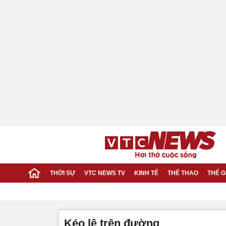
THỜI SỰ
VTC NEWS TV
KINH TẾ
THỂ THAO
THẾ G
kéo lê trên đường