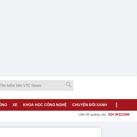
ỐNG
XE
KHOA HỌC CÔNG NGHỆ
CHUYỂN ĐỔI XANH
Liên hệ quảng cáo:
024 36321588