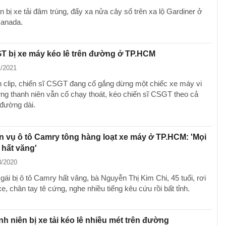
n bị xe tải đâm trúng, đẩy xa nửa cây số trên xa lộ Gardiner ở
Canada.
T bị xe máy kéo lê trên đường ở TP.HCM
1/2021
 clip, chiến sĩ CSGT đang cố gắng dừng một chiếc xe máy vi
g thanh niên vẫn cố chạy thoát, kéo chiến sĩ CSGT theo cả
đường dài.
 vụ ô tô Camry tông hàng loạt xe máy ở TP.HCM: 'Mọi
 hất văng'
8/2020
ái bị ô tô Camry hất văng, bà Nguyễn Thị Kim Chi, 45 tuổi, rơi
, chân tay tê cứng, nghe nhiều tiếng kêu cứu rồi bất tỉnh.
h niên bị xe tải kéo lê nhiều mét trên đường