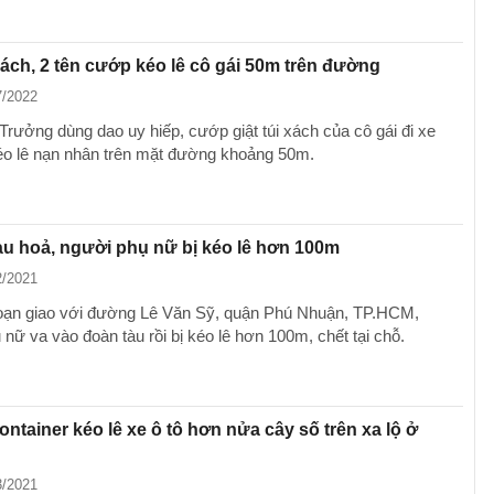
 xách, 2 tên cướp kéo lê cô gái 50m trên đường
7/2022
Trưởng dùng dao uy hiếp, cướp giật túi xách của cô gái đi xe
éo lê nạn nhân trên mặt đường khoảng 50m.
àu hoả, người phụ nữ bị kéo lê hơn 100m
2/2021
oạn giao với đường Lê Văn Sỹ, quận Phú Nhuận, TP.HCM,
nữ va vào đoàn tàu rồi bị kéo lê hơn 100m, chết tại chỗ.
ontainer kéo lê xe ô tô hơn nửa cây số trên xa lộ ở
3/2021