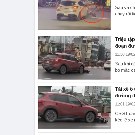
Sau va ch
chạy rồi t
Triệu tập
đoạn đư
11:30 19/0
Sau khi g
bỏ mặc cá
Tài xế ô
đường d
11:01 19/0
CSGT đang
kéo lê xe