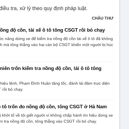
ều tra, xử lý theo quy định pháp luật.
CHÂU THƯ
nồng độ cồn, tài xế ô tô tông CSGT rồi bỏ chạy
hức năng dừng xe để kiểm tra nồng độ cồn tài xế ô tô đã không
nh mà tông thẳng vào hai cán bộ CSGT khiến một người bị húc
iên trốn kiểm tra nồng độ cồn, lái ô tô tông
hiệu lệnh, Phạm Đình Huân tăng tốc, đánh lái đâm trực diện
 rồi bỏ chạy.
 ô tô trốn đo nồng độ cồn, tông CSGT ở Hà Nam
khởi tố về tội giết người vì không chấp hành tín hiệu dừng xe
ểm tra nồng độ cồn, tông thẳng vào CSGT rồi bỏ chạy.