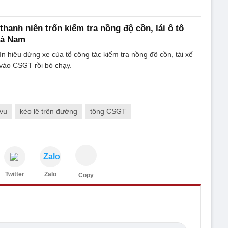
hanh niên trốn kiểm tra nồng độ cồn, lái ô tô
Hà Nam
n hiệu dừng xe của tổ công tác kiểm tra nồng độ cồn, tài xế
 vào CSGT rồi bỏ chạy.
 vụ
kéo lê trên đường
tông CSGT
Zalo
Twitter
Zalo
Copy