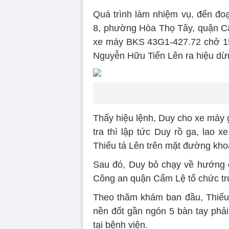
Quá trình làm nhiệm vụ, đến đo
8, phường Hòa Thọ Tây, quận Cẩ
xe máy BKS 43G1-427.72 chở 15 
Nguyễn Hữu Tiến Lên ra hiệu dừ
Thấy hiệu lệnh, Duy cho xe máy g
tra thì lập tức Duy rồ ga, lao 
Thiếu tá Lên trên mặt đường kh
Sau đó, Duy bỏ chạy về hướng 
Công an quận Cẩm Lệ tổ chức tru
Theo thăm khám ban đầu, Thiếu
nền đốt gần ngón 5 bàn tay phả
tại bệnh viện.