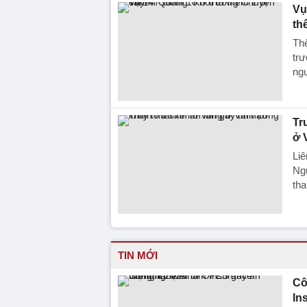
Vụ
th
Thê
tr
ng
Tr
ở 
Liê
Ngu
tha
TIN MỚI
Cô
In