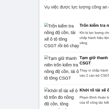
Vụ việc được lực lượng công an đi
Trốn kiểm tra 
Khi bị lực lượng c
chấp hành hiệu lệ
văng.
Tạm giữ thanh n
CSGT
Thay vì chấp hành 
vào 2 cán bộ CSGT
Khởi tố tài xế
Phạm Đình Huân bị 
của tổ công tác ki