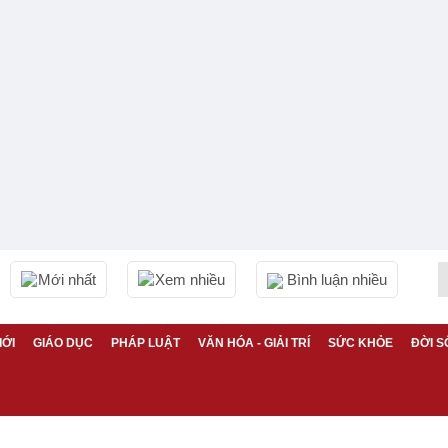
Mới nhất
Xem nhiều
Bình luận nhiều
IỚI
GIÁO DỤC
PHÁP LUẬT
VĂN HÓA - GIẢI TRÍ
SỨC KHỎE
ĐỜI S