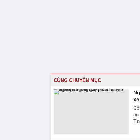
CÙNG CHUYÊN MỤC
Ng
xe
Côn
ông
Tỉn