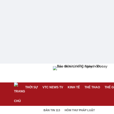
THỜI SỰ
VTC NEWS TV
KINH TẾ
THỂ THAO
THẾ G
BẢN TIN 113
HÒM THƯ PHÁP LUẬT