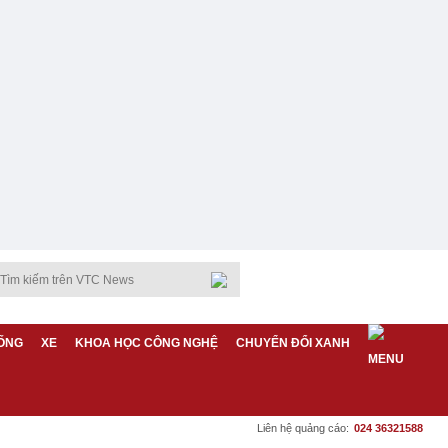
ỐNG
XE
KHOA HỌC CÔNG NGHỆ
CHUYỂN ĐỔI XANH
Liên hệ quảng cáo:
024 36321588