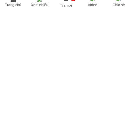
Trang chủ
Xem nhiều
Video
Chia sẻ
Tin mới
THÔNG TIN HỮU ÍCH
Cập nhật nhanh các thông tin được quan tâm mỗi ngày
Lịch âm hôm nay
Dự báo thời tiết hôm nay