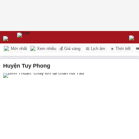
Mới nhất
Xem nhiều
💰 Giá vàng
📅 Lịch âm
☀️ Thời tiết

huyện Tuy Phong