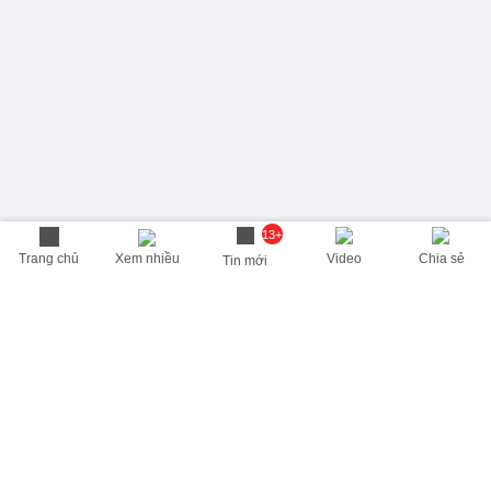
13+
Trang chủ
Xem nhiều
Video
Chia sẻ
Tin mới