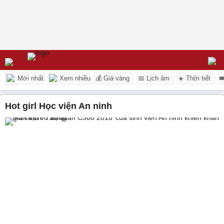
Mới nhất
Xem nhiều
💰 Giá vàng
📅 Lịch âm
☀️ Thời tiết

Hot girl Học viện An ninh