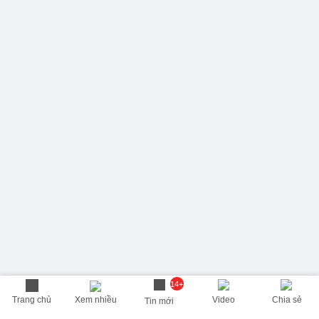
14+
Trang chủ
Xem nhiều
Video
Chia sẻ
Tin mới