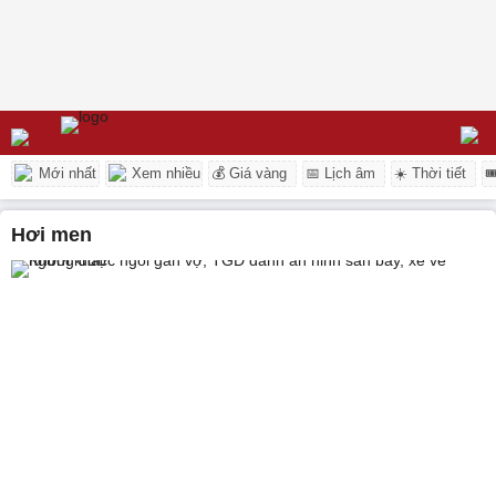
Mới nhất
Xem nhiều
💰 Giá vàng
📅 Lịch âm
☀️ Thời tiết

hơi men