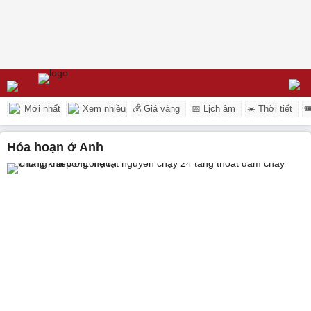
Mới nhất
Xem nhiều
💰 Giá vàng
📅 Lịch âm
☀️ Thời tiết

hỏa hoạn ở Anh