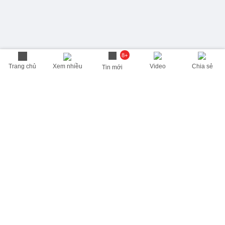
8+
Trang chủ
Xem nhiều
Video
Chia sẻ
Tin mới
THÔNG TIN HỮU ÍCH