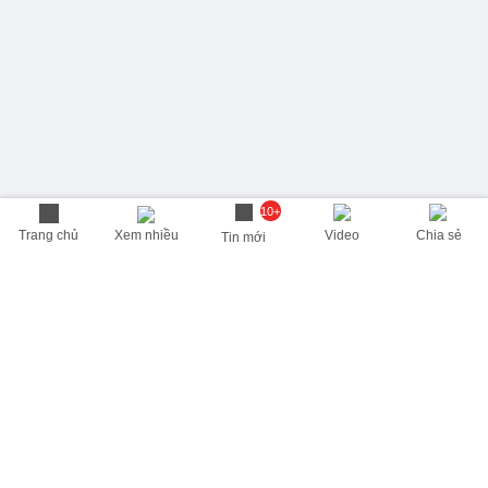
10+
Trang chủ
Xem nhiều
Video
Chia sẻ
Tin mới