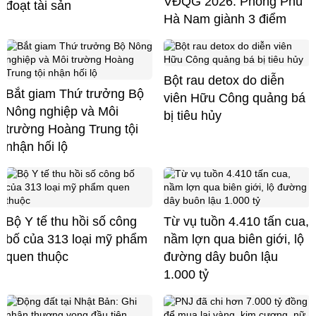
VĐQG 2026: Phong Phú
đoạt tài sản
Hà Nam giành 3 điểm
Bột rau detox do diễn
Bắt giam Thứ trưởng Bộ
viên Hữu Công quảng bá
Nông nghiệp và Môi
bị tiêu hủy
trường Hoàng Trung tội
nhận hối lộ
Bộ Y tế thu hồi số công
Từ vụ tuồn 4.410 tấn cua,
bố của 313 loại mỹ phẩm
nầm lợn qua biên giới, lộ
quen thuộc
đường dây buôn lậu
1.000 tỷ