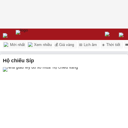
Mới nhất
Xem nhiều
💰 Giá vàng
📅 Lịch âm
☀️ Thời tiết

hộ chiếu Síp