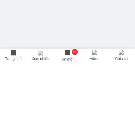
2+
Trang chủ
Xem nhiều
Video
Chia sẻ
Tin mới