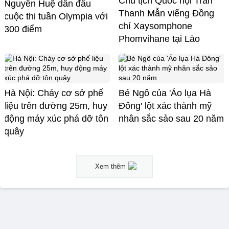
Chủ tịch Quốc hội Trần
Nguyễn Huệ dẫn đầu
Thanh Mẫn viếng Đồng
cuộc thi tuần Olympia với
chí Xaysomphone
300 điểm
Phomvihane tại Lào
Hà Nội: Cháy cơ sở phế
Bé Ngô của 'Áo lụa Hà
liệu trên đường 25m, huy
Đông' lột xác thành mỹ
động máy xúc phá dỡ tôn
nhân sắc sảo sau 20 năm
quây
Xem thêm