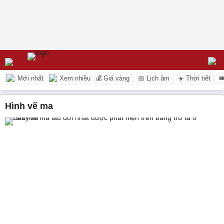
Mới nhất
Xem nhiều
💰 Giá vàng
📅 Lịch âm
☀️ Thời tiết

hình vẽ ma