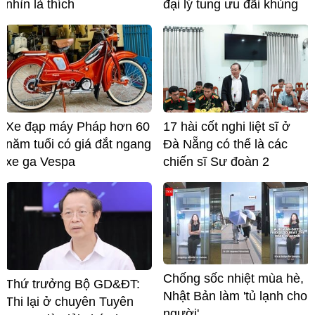
nhìn là thích
đại lý tung ưu đãi khủng
Xe đạp máy Pháp hơn 60
17 hài cốt nghi liệt sĩ ở
năm tuổi có giá đắt ngang
Đà Nẵng có thể là các
xe ga Vespa
chiến sĩ Sư đoàn 2
Chống sốc nhiệt mùa hè,
Thứ trưởng Bộ GD&ĐT:
Nhật Bản làm 'tủ lạnh cho
Thi lại ở chuyên Tuyên
người'