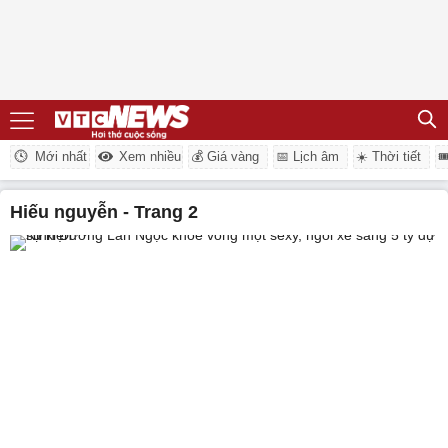
Mới nhất
Xem nhiều
💰 Giá vàng
📅 Lịch âm
☀️ Thời tiết

hiếu nguyễn - Trang 2