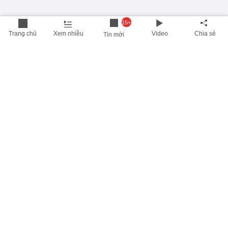
15+
Trang chủ
Xem nhiều
Video
Chia sẻ
Tin mới
THÔNG TIN HỮU ÍCH
Cập nhật nhanh các thông tin được quan tâm mỗi ngày
Lịch âm hôm nay