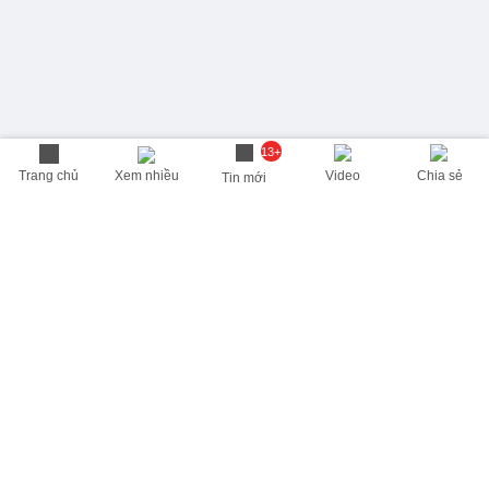
13+
Trang chủ
Xem nhiều
Video
Chia sẻ
Tin mới