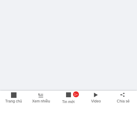
1+
Trang chủ
Xem nhiều
Video
Chia sẻ
Tin mới