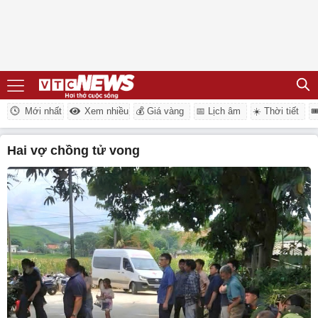
Mới nhất
Xem nhiều
💰 Giá vàng
📅 Lịch âm
☀️ Thời tiết

hai vợ chồng tử vong