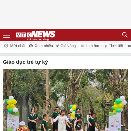
Mới nhất
Xem nhiều
💰 Giá vàng
📅 Lịch âm
☀️ Thời tiết

giáo dục trẻ tự kỷ