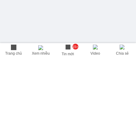
15+
Trang chủ
Xem nhiều
Video
Chia sẻ
Tin mới