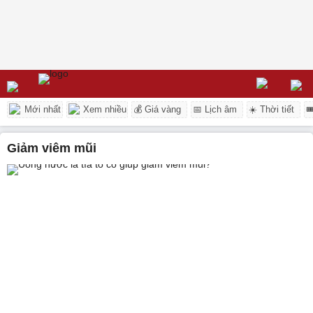
Mới nhất
Xem nhiều
💰 Giá vàng
📅 Lịch âm
☀️ Thời tiết

giảm viêm mũi