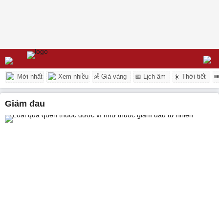
Mới nhất
Xem nhiều
💰 Giá vàng
📅 Lịch âm
☀️ Thời tiết

giảm đau