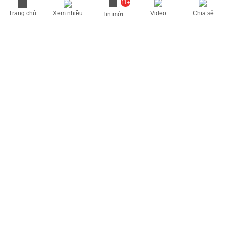
11+
Trang chủ
Xem nhiều
Video
Chia sẻ
Tin mới
THÔNG TIN HỮU ÍCH
Cập nhật nhanh các thông tin được quan tâm mỗi ngày
Lịch âm hôm nay
Dự báo thời tiết hôm nay