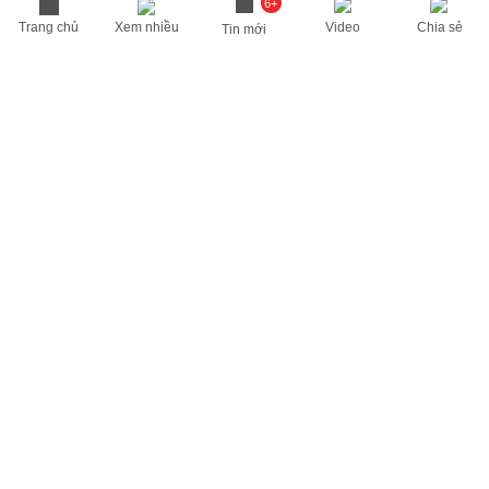
6+
Trang chủ
Xem nhiều
Video
Chia sẻ
Tin mới
THÔNG TIN HỮU ÍCH
Cập nhật nhanh các thông tin được quan tâm mỗi ngày
Lịch âm hôm nay
Dự báo thời tiết hôm nay