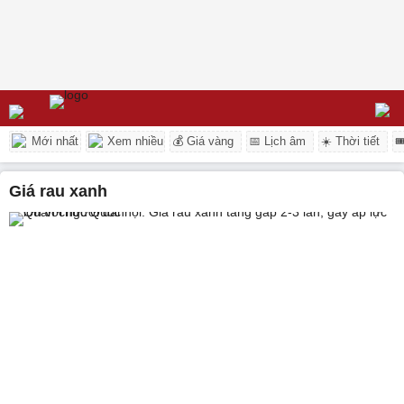
Mới nhất
Xem nhiều
💰 Giá vàng
📅 Lịch âm
☀️ Thời tiết

giá rau xanh