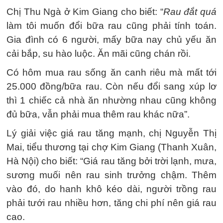
Chị Thu Ngà ở Kim Giang cho biết: “
Rau đắt quá
làm tôi muốn đổi bữa rau cũng phải tính toán.
Gia đình có 6 người, mấy bữa nay chủ yếu ăn
cải bắp, su hào luộc. Ăn mãi cũng chán rồi.
Có hôm mua rau sống ăn canh riêu mà mất tới
25.000 đồng/bữa rau. Còn nếu đổi sang xúp lơ
thì 1 chiếc cả nhà ăn nhường nhau cũng không
đủ bữa, vẫn phải mua thêm rau khác nữa”.
Lý giải việc giá rau tăng mạnh, chị Nguyễn Thị
Mai, tiểu thương tại chợ Kim Giang (Thanh Xuân,
Hà Nội) cho biết: “Giá rau tăng bởi trời lạnh, mưa,
sương muối nên rau sinh trưởng chậm. Thêm
vào đó, do hanh khô kéo dài, người trồng rau
phải tưới rau nhiều hơn, tăng chi phí nên giá rau
cao.