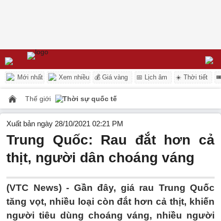
Mới nhất
Xem nhiều
💰 Giá vàng
📅 Lịch âm
☀️ Thời tiết

Thế giới
Thời sự quốc tế
Xuất bản ngày 28/10/2021 02:21 PM
Trung Quốc: Rau đắt hơn cả
thịt, người dân choáng váng
(VTC News) -
Gần đây, giá rau Trung Quốc
tăng vọt, nhiều loại còn đắt hơn cả thịt, khiến
người tiêu dùng choáng váng, nhiều người