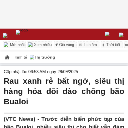
Mới nhất
Xem nhiều
💰 Giá vàng
📅 Lịch âm
☀️ Thời tiết

Kinh tế
Thị trường
Cập nhật lúc 06:53 AM ngày 29/09/2025
Rau xanh rẻ bất ngờ, siêu thị
hàng hóa dồi dào chống bão
Bualoi
(VTC News) -
Trước diễn biến phức tạp của
bão Bualoi, nhiều siêu thị cho biết vẫn đảm