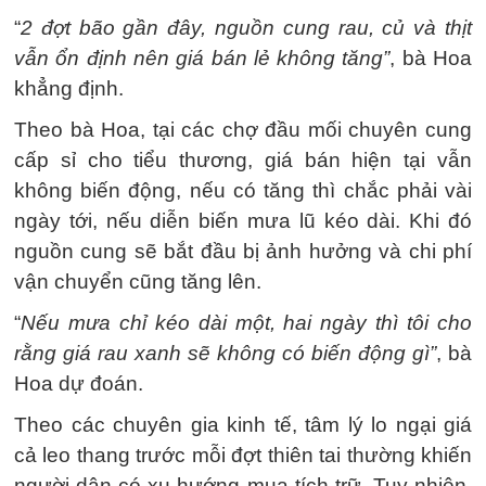
“
2 đợt bão gần đây, nguồn cung rau, củ và thịt
vẫn ổn định nên giá bán lẻ không tăng”
, bà Hoa
khẳng định.
Theo bà Hoa, tại các chợ đầu mối chuyên cung
cấp sỉ cho tiểu thương, giá bán hiện tại vẫn
không biến động, nếu có tăng thì chắc phải vài
ngày tới, nếu diễn biến mưa lũ kéo dài. Khi đó
nguồn cung sẽ bắt đầu bị ảnh hưởng và chi phí
vận chuyển cũng tăng lên.
“
Nếu mưa chỉ kéo dài một, hai ngày thì tôi cho
rằng giá rau xanh sẽ không có biến động gì”
, bà
Hoa dự đoán.
Theo các chuyên gia kinh tế, tâm lý lo ngại giá
cả leo thang trước mỗi đợt thiên tai thường khiến
người dân có xu hướng mua tích trữ. Tuy nhiên,