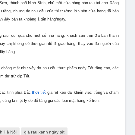
 Sơn, thành phố Ninh Bình, chủ một cửa hàng bán rau tại chợ Rồng
đều tăng, nhưng do nhu cầu của thị trường lớn nên cửa hàng đã bán
n đây bán ra khoảng 1 tấn hàng/ngày.
 rau, củ, quả cho một số nhà hàng, khách sạn trên địa bàn thành
ày chị không có thời gian để đi giao hàng, thay vào đó người của
lấy hàng.
ch chóng mặt như vậy do nhu cầu thực phẩm ngày Tết tăng cao, các
m dự trữ dịp Tết.
các tỉnh phía Bắc
thời tiết
giá rét kéo dài khiến việc trồng và chăm
cũng là một lý do để tăng giá các loại mặt hàng kể trên.
nh Hà Nội
giá rau xanh ngày tết