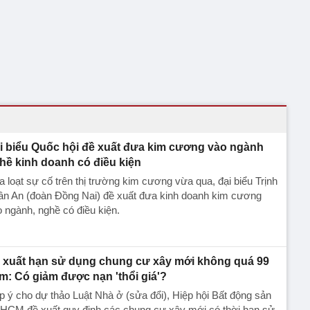
i biểu Quốc hội đề xuất đưa kim cương vào ngành
hề kinh doanh có điều kiện
 loạt sự cố trên thị trường kim cương vừa qua, đại biểu Trịnh
ân An (đoàn Đồng Nai) đề xuất đưa kinh doanh kim cương
 ngành, nghề có điều kiện.
 xuất hạn sử dụng chung cư xây mới không quá 99
m: Có giảm được nạn 'thổi giá'?
 ý cho dự thảo Luật Nhà ở (sửa đổi), Hiệp hội Bất động sản
.HCM đề xuất quy định các chung cư xây mới có thời hạn sử