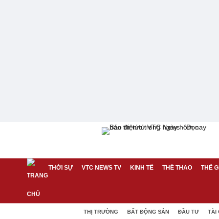
THỜI SỰ
VTC NEWS TV
KINH TẾ
THỂ THAO
THẾ G
THỊ TRƯỜNG
BẤT ĐỘNG SẢN
ĐẦU TƯ
TÀI