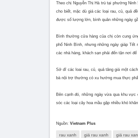
Theo chị Nguyễn Thị Hà trú tại phường Ninh
cho biết, mặc dù giá các loại rau, củ, quả 
được số lượng lớn, bình quân những ngày gầ
Bình thường cửa hàng của chị còn cung ứng
phố Ninh Bình, nhưng những ngày giáp Tết n
các nhà hàng, khách sạn phải đến tận nơi để 
Sở dĩ các loai rau, củ, quả tăng giá một cá
bà nội trợ thường có xu hướng mua thực phẩ
Bên cạnh đó, những ngày vừa qua khu vực 
sóc các loại cây hoa mầu gặp nhiều khó khăn, 
Nguồn:
Vietnam Plus
rau xanh
giá rau xanh
giá rau xa