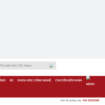
ỐNG
XE
KHOA HỌC CÔNG NGHỆ
CHUYỂN ĐỔI XANH
Liên hệ quảng cáo:
024 36321588