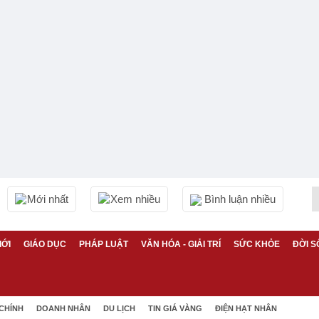
Mới nhất
Xem nhiều
Bình luận nhiều
IỚI
GIÁO DỤC
PHÁP LUẬT
VĂN HÓA - GIẢI TRÍ
SỨC KHỎE
ĐỜI S
 CHÍNH
DOANH NHÂN
DU LỊCH
TIN GIÁ VÀNG
ĐIỆN HẠT NHÂN