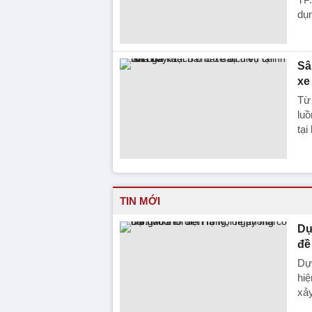
dụn
Sâ
xe
Từ
luồ
tại
TIN MỚI
Dự
đề
Dự 
hiệ
xảy