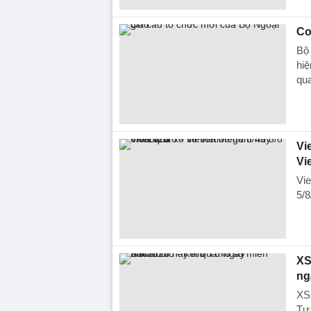
Cơ
Bộ 
hiệ
qua
Vie
Vi
Vie
5/8
XS
ng
XS
Tư 