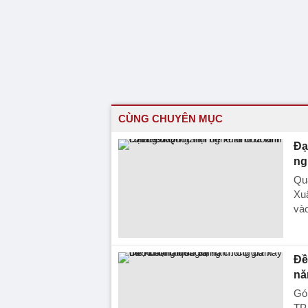
CÙNG CHUYÊN MỤC
Đạ
ng
Qua
Xu
vào
Đề
nă
Góp
TP