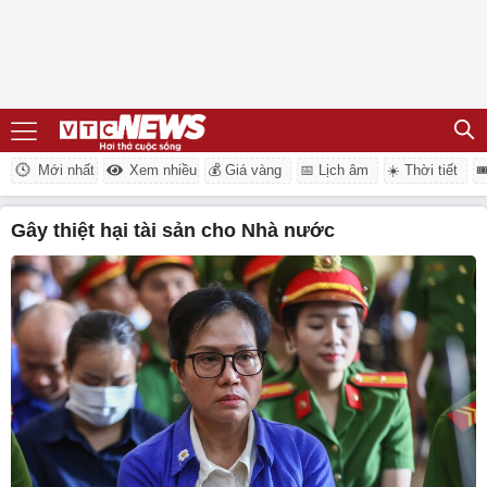
Mới nhất
Xem nhiều
💰 Giá vàng
📅 Lịch âm
☀️ Thời tiết

gây thiệt hại tài sản cho Nhà nước