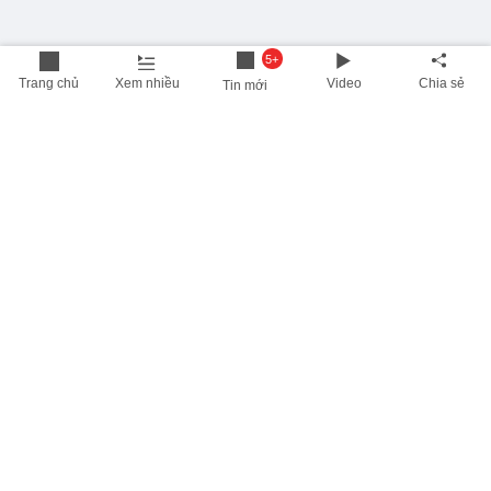
5+
Trang chủ
Xem nhiều
Video
Chia sẻ
Tin mới
THÔNG TIN HỮU ÍCH
Cập nhật nhanh các thông tin được quan tâm mỗi ngày
Lịch âm hôm nay