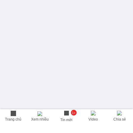
1+
Trang chủ
Xem nhiều
Video
Chia sẻ
Tin mới