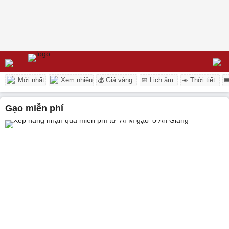
Mới nhất
Xem nhiều
💰 Giá vàng
📅 Lịch âm
☀️ Thời tiết

gạo miễn phí